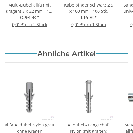
Multi-Dübel allfa (mit
Kabelbinder schwarz 2,5
Sand
Kragen) 5 x 32 mm - 100
x 100 mm - 100 Stk.
Unive
Stk.
0,94 €
*
1,14 €
*
0,01 € pro 1 Stück
0,01 € pro 1 Stück
0
Ähnliche Artikel
allfa Alldübel Nylon grau
Alldübel - Langschaft
Meta
ohne Kragen
Nylon (mit Kragen)
all