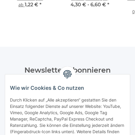
ab
1,22 €
*
4,30 € -
6,60 €
*
0
Newsletter Abonnieren
Bitte senden Sie mir entsprechend Ihrer
Wie wir Cookies & Co nutzen
Datenschutzerklärung
regelmäßig und jederzeit widerruflich
Informationen zu Ihrem Produktsortiment per E-Mail zu.
Durch Klicken auf „Alle akzeptieren“ gestatten Sie den
Einsatz folgender Dienste auf unserer Website: YouTube,
Abonnieren
Vimeo, Google Analytics, Google Ads, Google Tag
Manager, ReCaptcha, PayPal Express Checkout und
Ratenzahlung. Sie können die Einstellung jederzeit ändern
Informationen
(Fingerabdruck-Icon links unten). Weitere Details finden