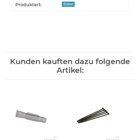
Produkteigenschaft
Wert
Produktart:
Dübel
Kunden kauften dazu folgende
Artikel: