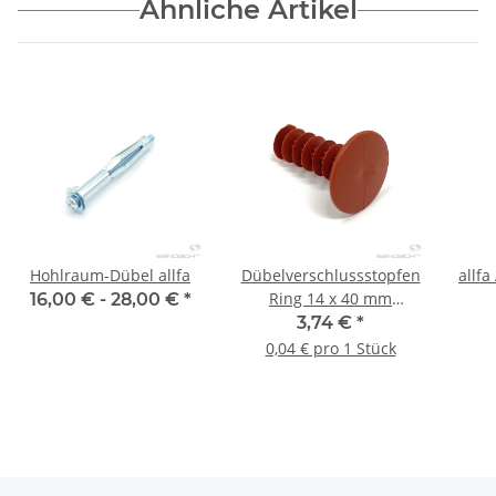
Ähnliche Artikel
Hohlraum-Dübel allfa
Dübelverschlussstopfen
allfa
Ring 14 x 40 mm
16,00 € -
28,00 €
*
(rot/braun) - 100 Stk.
3,74 €
*
0,04 € pro 1 Stück