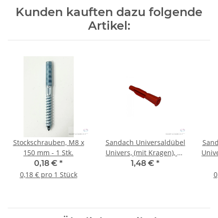
Kunden kauften dazu folgende
Artikel:
Stockschrauben, M8 x
Sandach Universaldübel
Sand
150 mm - 1 Stk.
Univers, (mit Kragen), 10
Unive
x 57 mm - 100 Stk.
x
0,18 €
*
1,48 €
*
0,18 € pro 1 Stück
0