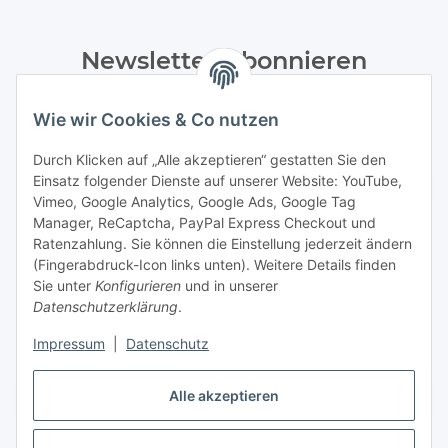
Newsletter Abonnieren
Bitte senden Sie mir entsprechend Ihrer
Wie wir Cookies & Co nutzen
Datenschutzerklärung
regelmäßig und jederzeit widerruflich
Informationen zu Ihrem Produktsortiment per E-Mail zu.
Durch Klicken auf „Alle akzeptieren“ gestatten Sie den
Einsatz folgender Dienste auf unserer Website: YouTube,
Abonnieren
Vimeo, Google Analytics, Google Ads, Google Tag
Manager, ReCaptcha, PayPal Express Checkout und
Ratenzahlung. Sie können die Einstellung jederzeit ändern
Informationen
(Fingerabdruck-Icon links unten). Weitere Details finden
Sie unter
Konfigurieren
und in unserer
Datenschutzerklärung
.
Gesetzliche Informationen
Impressum
|
Datenschutz
Alle akzeptieren
Vertrag widerrufen