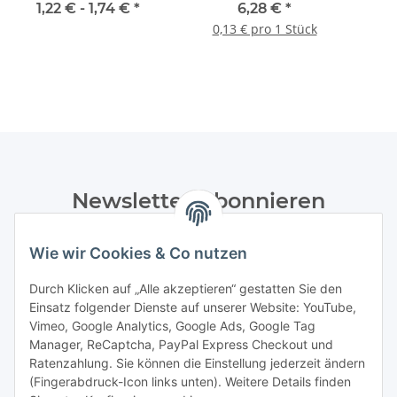
1,22 € -
1,74 €
*
6,28 €
*
0,13 € pro 1 Stück
Newsletter Abonnieren
Bitte senden Sie mir entsprechend Ihrer
Wie wir Cookies & Co nutzen
Datenschutzerklärung
regelmäßig und jederzeit widerruflich
Informationen zu Ihrem Produktsortiment per E-Mail zu.
Durch Klicken auf „Alle akzeptieren“ gestatten Sie den
Einsatz folgender Dienste auf unserer Website: YouTube,
Abonnieren
Vimeo, Google Analytics, Google Ads, Google Tag
Manager, ReCaptcha, PayPal Express Checkout und
Ratenzahlung. Sie können die Einstellung jederzeit ändern
Informationen
(Fingerabdruck-Icon links unten). Weitere Details finden