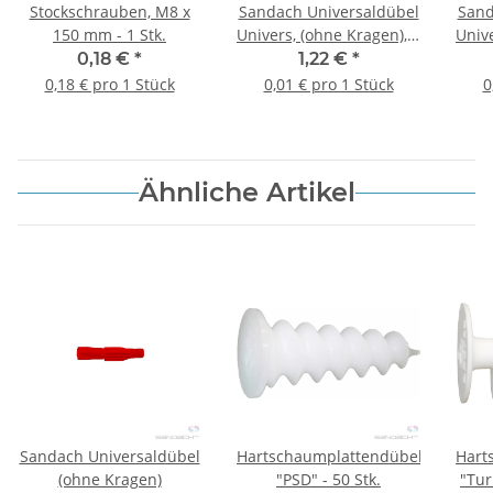
Stockschrauben, M8 x
Sandach Universaldübel
Sand
150 mm - 1 Stk.
Univers, (ohne Kragen), 6
Unive
x 40 mm - 100 Stk.
x
0,18 €
*
1,22 €
*
0,18 € pro 1 Stück
0,01 € pro 1 Stück
0
Ähnliche Artikel
Sandach Universaldübel
Hartschaumplattendübel
Hart
(ohne Kragen)
"PSD" - 50 Stk.
"Tur