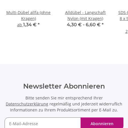
Multi-Dübel allfa (ohne
Alldübel - Langschaft
SDS-
Kragen)
Nylon (mit Kragen)
8 x 
ab
1,34 €
*
4,30 € -
6,60 €
*
2
Newsletter Abonnieren
Bitte senden Sie mir entsprechend Ihrer
Datenschutzerklärung
regelmäßig und jederzeit widerruflich
Informationen zu Ihrem Produktsortiment per E-Mail zu.
Abonnieren