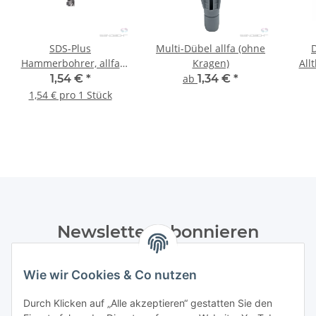
SDS-Plus
Multi-Dübel allfa (ohne
Hammerbohrer, allfa
Kragen)
All
(Marathon) 5 x 110 mm -
1,54 €
*
ab
1,34 €
*
1 Stk.
1,54 € pro 1 Stück
Newsletter Abonnieren
Bitte senden Sie mir entsprechend Ihrer
Wie wir Cookies & Co nutzen
Datenschutzerklärung
regelmäßig und jederzeit widerruflich
Informationen zu Ihrem Produktsortiment per E-Mail zu.
Durch Klicken auf „Alle akzeptieren“ gestatten Sie den