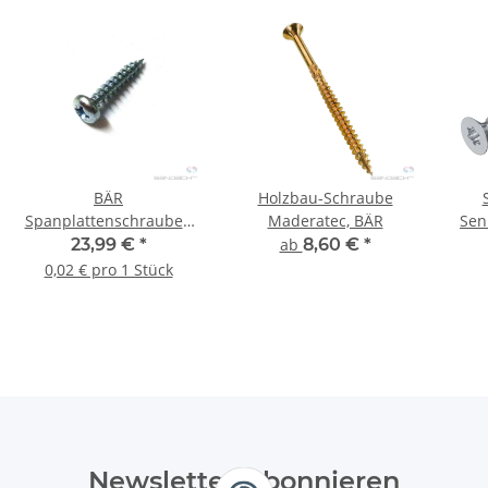
BÄR
Holzbau-Schraube
Spanplattenschrauben
Maderatec, BÄR
Sen
Pan Head (PZD) 4,0 x 16
23,99 €
*
ab
8,60 €
*
mm - 1.000 Stück
0,02 € pro 1 Stück
Newsletter Abonnieren