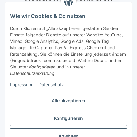
Bitte senden Sie mir entsprechend Ihrer
Wie wir Cookies & Co nutzen
Datenschutzerklärung
regelmäßig und jederzeit widerruflich
Informationen zu Ihrem Produktsortiment per E-Mail zu.
Durch Klicken auf „Alle akzeptieren“ gestatten Sie den
Einsatz folgender Dienste auf unserer Website: YouTube,
Abonnieren
Vimeo, Google Analytics, Google Ads, Google Tag
Manager, ReCaptcha, PayPal Express Checkout und
Ratenzahlung. Sie können die Einstellung jederzeit ändern
Informationen
(Fingerabdruck-Icon links unten). Weitere Details finden
Sie unter
Konfigurieren
und in unserer
Datenschutzerklärung
.
Gesetzliche Informationen
Impressum
|
Datenschutz
Alle akzeptieren
Vertrag widerrufen
Konfigurieren
Ablehnen
* Alle Preise inkl. gesetzlicher USt., zzgl.
Versand