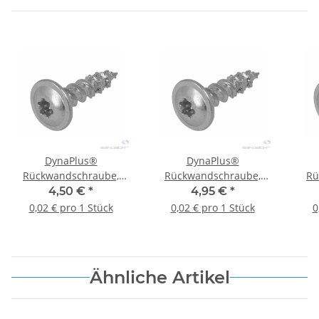
DynaPlus®
DynaPlus®
Rückwandschraube,
Rückwandschraube,
Rü
3,0x17mm, verzinkt,
3,0x20mm, verzinkt,
4,
4,50 €
*
4,95 €
*
Flachrundkopf, TX10, 200
Flachrundkopf, TX10, 200
Flac
0,02 € pro 1 Stück
0,02 € pro 1 Stück
0
Stück
Stück
Ähnliche Artikel