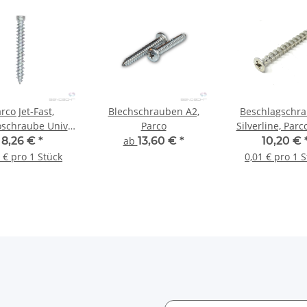
rco Jet-Fast,
Blechschrauben A2,
Beschlagschr
schraube Univ.
Parco
Silverline, Parco
 TX30 - 100 Stk.
40 mm - 1.000
8,26 €
*
ab
13,60 €
*
10,20 €
 € pro 1 Stück
0,01 € pro 1 