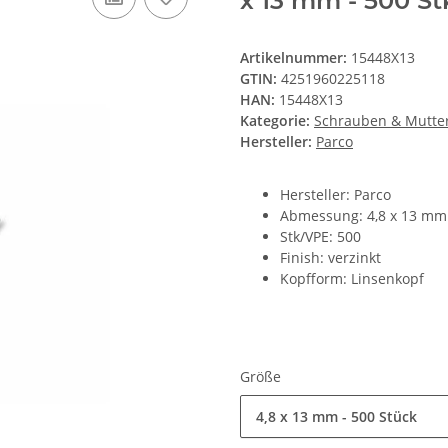
x 13 mm - 500 St
Artikelnummer:
15448X13
GTIN:
4251960225118
HAN:
15448X13
Kategorie:
Schrauben & Mutte
Hersteller:
Parco
Hersteller: Parco
Abmessung: 4,8 x 13 mm
Stk/VPE: 500
Finish: verzinkt
Kopfform: Linsenkopf
Größe
4,8 x 13 mm - 500 Stück