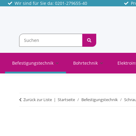
Wir sind für Sie da: 0201-279655-40
Pro
Befestigungstechnik
Bohrtechnik
Elektroin
Zurück zur Liste
Startseite
Befestigungstechnik
Schra