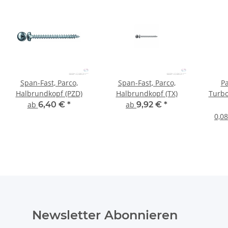
Span-Fast, Parco,
Span-Fast, Parco,
Pa
Halbrundkopf (PZD)
Halbrundkopf (TX)
Turbo
Maxx,
ab
6,40 €
*
ab
9,92 €
*
0,08
Newsletter Abonnieren