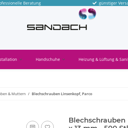
fessionelle Beratung
günstiger Vers
stallation
Handschuhe
Heizung & Lüftung & Sani
uben & Muttern
Blechschrauben Linsenkopf, Parco
Blechschrauben P