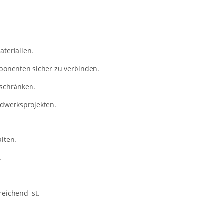
aterialien.
ponenten sicher zu verbinden.
tschränken.
ndwerksprojekten.
lten.
.
reichend ist.