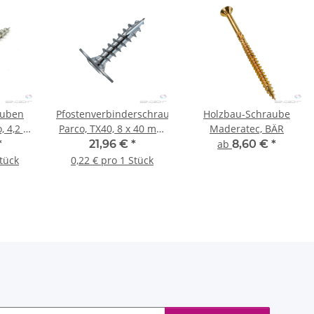
auben
Pfostenverbinderschraube,
Holzbau-Schraube
, 4,2 x
Parco, TX40, 8 x 40 mm
Maderatec, BÄR
 Stk.
- 100 Stk.
*
21,96 €
*
ab
8,60 €
*
Stück
0,22 € pro 1 Stück