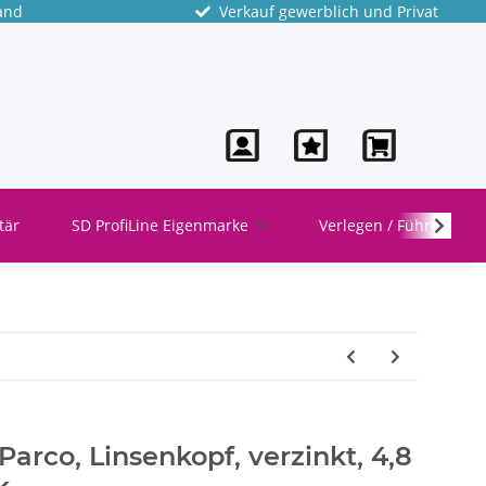
and
Verkauf gewerblich und Privat
tär
SD ProfiLine Eigenmarke
Verlegen / Führen
arco, Linsenkopf, verzinkt, 4,8