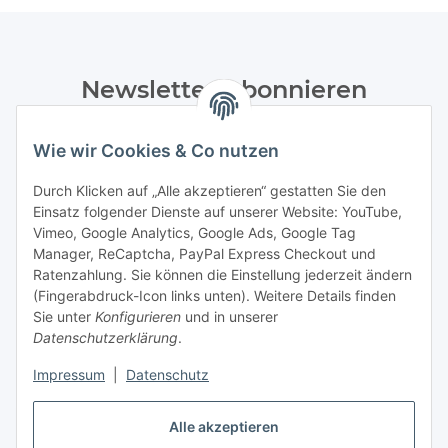
Newsletter Abonnieren
Bitte senden Sie mir entsprechend Ihrer
Wie wir Cookies & Co nutzen
Datenschutzerklärung
regelmäßig und jederzeit widerruflich
Informationen zu Ihrem Produktsortiment per E-Mail zu.
Durch Klicken auf „Alle akzeptieren“ gestatten Sie den
Einsatz folgender Dienste auf unserer Website: YouTube,
Abonnieren
Vimeo, Google Analytics, Google Ads, Google Tag
Manager, ReCaptcha, PayPal Express Checkout und
Ratenzahlung. Sie können die Einstellung jederzeit ändern
Informationen
(Fingerabdruck-Icon links unten). Weitere Details finden
Sie unter
Konfigurieren
und in unserer
Datenschutzerklärung
.
Gesetzliche Informationen
Impressum
|
Datenschutz
Vertrag widerrufen
Alle akzeptieren