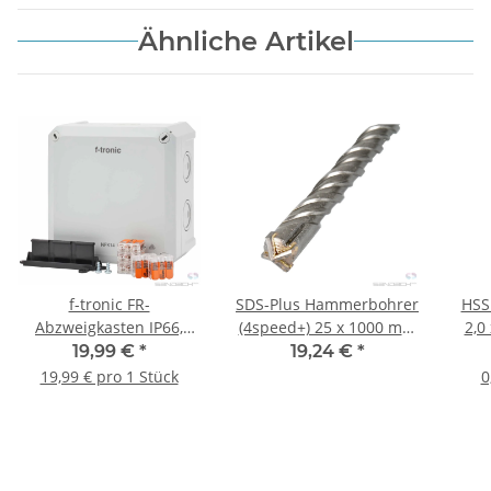
Ähnliche Artikel
f-tronic FR-
SDS-Plus Hammerbohrer
HSS
Abzweigkasten IP66,
(4speed+) 25 x 1000 mm
2,0
grau, NEPTUN Compact
1 Stck.
19,99 €
*
19,24 €
*
mit Klemmen,
19,99 € pro 1 Stück
0
140x140x81mm - 1 Stück