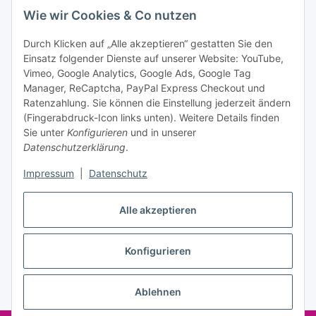
Bitte senden Sie mir entsprechend Ihrer
Wie wir Cookies & Co nutzen
Datenschutzerklärung
regelmäßig und jederzeit widerruflich
Informationen zu Ihrem Produktsortiment per E-Mail zu.
Durch Klicken auf „Alle akzeptieren“ gestatten Sie den
Einsatz folgender Dienste auf unserer Website: YouTube,
Abonnieren
Vimeo, Google Analytics, Google Ads, Google Tag
Manager, ReCaptcha, PayPal Express Checkout und
Ratenzahlung. Sie können die Einstellung jederzeit ändern
Informationen
(Fingerabdruck-Icon links unten). Weitere Details finden
Sie unter
Konfigurieren
und in unserer
Datenschutzerklärung
.
Gesetzliche Informationen
Impressum
|
Datenschutz
Alle akzeptieren
Vertrag widerrufen
Konfigurieren
Ablehnen
* Alle Preise inkl. gesetzlicher USt., zzgl.
Versand