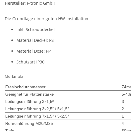
Hersteller:
F-tronic GmbH
Die Grundlage einer guten HW-Installation
inkl. Schraubdeckel
Material Deckel: PS
Material Dose: PP
Schutzart IP30
Merkmale
Fräslochdurchmesser
74m
Geeignet für Plattenstärke
5-4
Leitungseinführung 3x1,5²
3
Leitungseinführung 3x2,5² / 5x1,5²
2
Leitungseinführung 7x1,5² / 5x2,5²
1
Rohreinführung M20/M25
4
Tiefe
50m