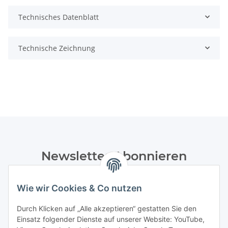
Technisches Datenblatt
Technische Zeichnung
Newsletter Abonnieren
Bitte senden Sie mir entsprechend Ihrer
Datenschutzerklärung
regelmäßig und jederzeit widerruflich
Wie wir Cookies & Co nutzen
Informationen zu Ihrem Produktsortiment per E-Mail zu.
Durch Klicken auf „Alle akzeptieren“ gestatten Sie den
Einsatz folgender Dienste auf unserer Website: YouTube,
Abonnieren