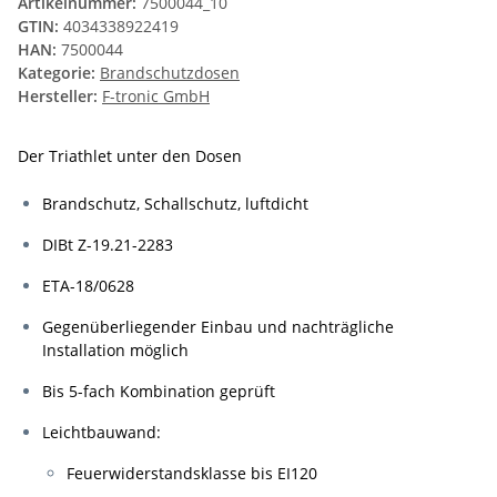
Artikelnummer:
7500044_10
GTIN:
4034338922419
HAN:
7500044
Kategorie:
Brandschutzdosen
Hersteller:
F-tronic GmbH
Der Triathlet unter den Dosen
Brandschutz, Schallschutz, luftdicht
DIBt Z-19.21-2283
ETA-18/0628
Gegenüberliegender Einbau und nachträgliche
Installation möglich
Bis 5-fach Kombination geprüft
Leichtbauwand:
Feuerwiderstandsklasse bis EI120