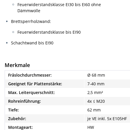
Feuerwiderstandsklasse EI30 bis EI60 ohne
Dämmwolle
Brettsperrholzwand:
Feuerwiderstandsklasse bis EI90
Schachtwand bis EI90
Merkmale
Fräslochdurchmesser:
Ø 68 mm
Geeignet für Plattenstärke:
7-40 mm
Max. Leiterquerschnitt:
2,5 mm²
Rohreinführung:
4x ≤ M20
Tiefe:
62 mm
Zubehör:
je VE inkl. 5x E105HF
Montageart:
HW