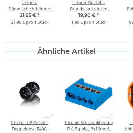
f-tronic
f-tronic Deckel f.
child
Dämmschichtbildner
Brandschutzdosen
Bo
BSDSB, 1 Stück
BS112, 10 Stück
21,95 €
*
19,90 €
*
21,95 € pro 1 Stück
1,99 € pro 1 Stück
99
Ähnliche Artikel
f-tronic UP Geräte-
f-tronic Schraubklemme
f
Doppeldose E400,
FIK, 5-polig, 3x16mm²,
Hoh