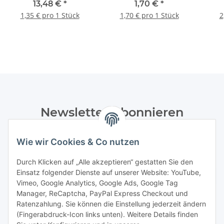
100mm tief, 10 Stk
2x10mm², blau, 1 Stück
HW1
13,48 €
*
1,70 €
*
1,35 € pro 1 Stück
1,70 € pro 1 Stück
2
Newsletter Abonnieren
Bitte senden Sie mir entsprechend Ihrer
Wie wir Cookies & Co nutzen
Datenschutzerklärung
regelmäßig und jederzeit widerruflich
Informationen zu Ihrem Produktsortiment per E-Mail zu.
Durch Klicken auf „Alle akzeptieren“ gestatten Sie den
Einsatz folgender Dienste auf unserer Website: YouTube,
Abonnieren
Vimeo, Google Analytics, Google Ads, Google Tag
Manager, ReCaptcha, PayPal Express Checkout und
Ratenzahlung. Sie können die Einstellung jederzeit ändern
Informationen
(Fingerabdruck-Icon links unten). Weitere Details finden