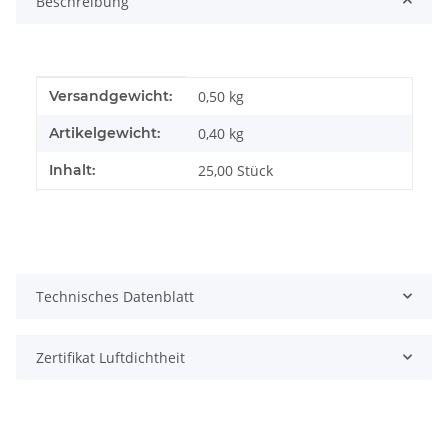
Beschreibung
Produkteigenschaft
Wert
Versandgewicht:
0,50 kg
Artikelgewicht:
0,40
kg
Inhalt:
25,00 Stück
Technisches Datenblatt
Zertifikat Luftdichtheit