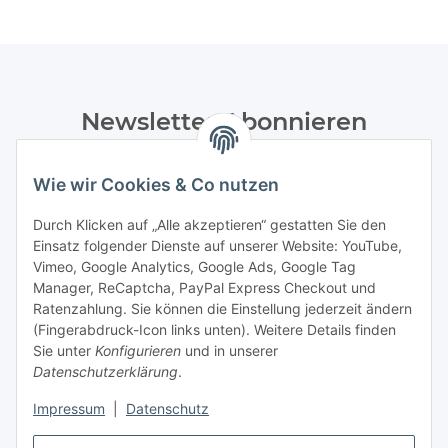
Newsletter Abonnieren
Bitte senden Sie mir entsprechend Ihrer
Datenschutzerklärung
regelmäßig und jederzeit widerruflich
Wie wir Cookies & Co nutzen
Informationen zu Ihrem Produktsortiment per E-Mail zu.
Durch Klicken auf „Alle akzeptieren“ gestatten Sie den
Einsatz folgender Dienste auf unserer Website: YouTube,
Abonnieren
Vimeo, Google Analytics, Google Ads, Google Tag
Manager, ReCaptcha, PayPal Express Checkout und
Informationen
Ratenzahlung. Sie können die Einstellung jederzeit ändern
(Fingerabdruck-Icon links unten). Weitere Details finden
Sie unter
Konfigurieren
und in unserer
Datenschutzerklärung
.
Gesetzliche Informationen
Impressum
|
Datenschutz