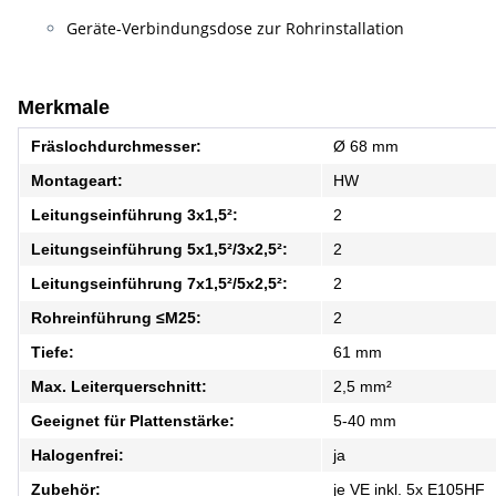
Geräte-Verbindungsdose zur Rohrinstallation
Merkmale
Fräslochdurchmesser:
Ø 68 mm
Montageart:
HW
Leitungseinführung 3x1,5²:
2
Leitungseinführung 5x1,5²/3x2,5²:
2
Leitungseinführung 7x1,5²/5x2,5²:
2
Rohreinführung ≤M25:
2
Tiefe:
61 mm
Max. Leiterquerschnitt:
2,5 mm²
Geeignet für Plattenstärke:
5-40 mm
Halogenfrei:
ja
Zubehör:
je VE inkl. 5x E105HF