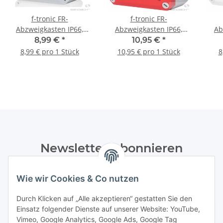
f-tronic FR-
f-tronic FR-
Abzweigkasten IP66,
Abzweigkasten IP66,
Ab
grau, NEPTUN Compact,
grau/rot, NEPTUN
weiß
8,99 €
*
10,95 €
*
110x110x67 - 1 Stück
Compact, 110x110x67 - 1
11
8,99 € pro 1 Stück
10,95 € pro 1 Stück
8
Stück
Newsletter Abonnieren
Bitte senden Sie mir entsprechend Ihrer
Wie wir Cookies & Co nutzen
Datenschutzerklärung
regelmäßig und jederzeit widerruflich
Informationen zu Ihrem Produktsortiment per E-Mail zu.
Durch Klicken auf „Alle akzeptieren“ gestatten Sie den
Einsatz folgender Dienste auf unserer Website: YouTube,
Abonnieren
Vimeo, Google Analytics, Google Ads, Google Tag