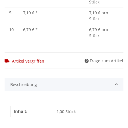
Stück
5
7,19 €
*
7,19 € pro
Stück
10
6,79 €
*
6,79 € pro
Stück
Frage zum Artikel
Artikel vergriffen
Beschreibung
Produkteigenschaft
Wert
Inhalt:
1,00 Stück