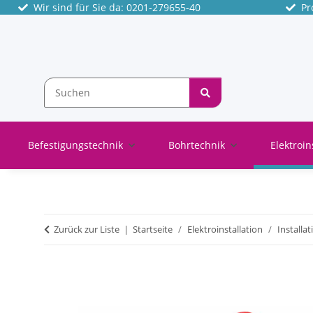
Wir sind für Sie da: 0201-279655-40
Pro
Befestigungstechnik
Bohrtechnik
Elektroin
Zurück zur Liste
Startseite
Elektroinstallation
Installa