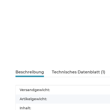
Beschreibung
Technisches Datenblatt (1)
Produkteigenschaft
Wert
Versandgewicht:
Artikelgewicht:
Inhalt: