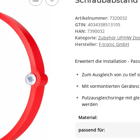
Schraubabstand
Artikelnummer:
7320032
GTIN:
4034338513105
HAN:
7390032
Kategorie:
Zubehör UP/HW Do
Hersteller:
F-tronic GmbH
Erweitert die Installation - Pas
Zum Ausgleich von zu tief
Mit vormontierten Gerätes
Putzausgleichsringe mit g
werden
Material:
passend für: