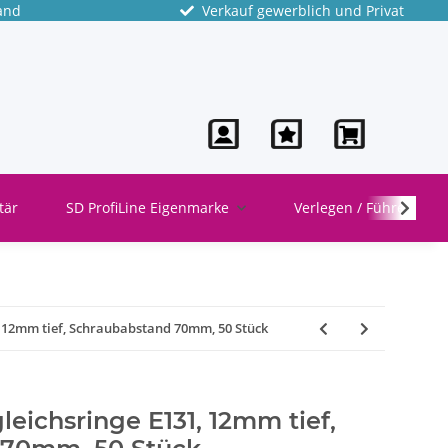
and
Verkauf gewerblich und Privat
tär
SD ProfiLine Eigenmarke
Verlegen / Führen
1, 12mm tief, Schraubabstand 70mm, 50 Stück
leichsringe E131, 12mm tief,