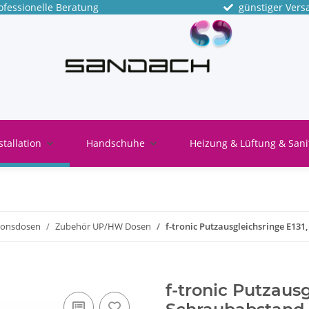
fessionelle Beratung
günstiger Vers
stallation
Handschuhe
Heizung & Lüftung & Sani
tionsdosen
Zubehör UP/HW Dosen
f-tronic Putzausgleichsringe E13
f-tronic Putzausg