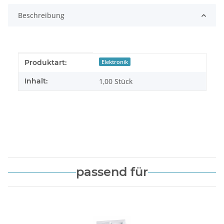
Beschreibung
Produkteigenschaft
Wert
Produktart:
Elektronik
Inhalt:
1,00 Stück
passend für