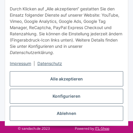
Informationen zu Ihrem Produktsortiment per E-Mail zu.
Durch Klicken auf „Alle akzeptieren“ gestatten Sie den
Einsatz folgender Dienste auf unserer Website: YouTube,
Abonnieren
Vimeo, Google Analytics, Google Ads, Google Tag
Manager, ReCaptcha, PayPal Express Checkout und
Ratenzahlung. Sie können die Einstellung jederzeit ändern
Informationen
(Fingerabdruck-Icon links unten). Weitere Details finden
Sie unter
Konfigurieren
und in unserer
Datenschutzerklärung
.
Gesetzliche Informationen
Impressum
|
Datenschutz
Vertrag widerrufen
Alle akzeptieren
Konfigurieren
Ablehnen
* Alle Preise inkl. gesetzlicher USt., zzgl.
Versand
© sandach.de 2023
Powered by
JTL-Shop