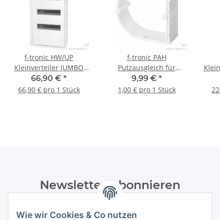
f-tronic HW/UP
f-tronic PAH
Kleinverteiler JUMBO
Putzausgleich für
Klei
36+6, 3-reihig
HW+UP Gerätedosen
3
66,90 €
*
9,99 €
*
massiv, halbrund, 30mm
Ko
66,90 € pro 1 Stück
1,00 € pro 1 Stück
22
tief, 10 Stück
Newsletter Abonnieren
Bitte senden Sie mir entsprechend Ihrer
Wie wir Cookies & Co nutzen
Datenschutzerklärung
regelmäßig und jederzeit widerruflich