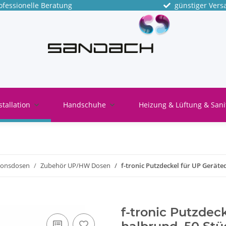
fessionelle Beratung
günstiger Vers
stallation
Handschuhe
Heizung & Lüftung & Sani
tionsdosen
Zubehör UP/HW Dosen
f-tronic Putzdeckel für UP Geräte
f-tronic Putzdec