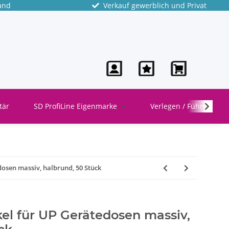
and
Verkauf gewerblich und Privat
tär
SD ProfiLine Eigenmarke
Verlegen / Führen
dosen massiv, halbrund, 50 Stück
kel für UP Gerätedosen massiv,