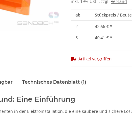
inkl. 19% USt. , zzgl.
Versand
ab
Stückpreis / Beute
2
42,66 €
*
5
40,41 €
*
Artikel vergriffen
ügbar
Technisches Datenblatt (1)
rund: Eine Einführung
nenten in der Elektroinstallation, die eine saubere und sichere L