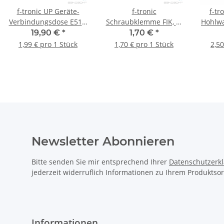
f-tronic UP Geräte-
f-tronic
f-tr
Verbindungsdose E510,
Schraubklemme FIK, 5-
Hohlwa
117 x 80 x 45mm, 10
polig, 3x16mm²,
HW10,
19,90 €
*
1,70 €
*
Stück
2x10mm², blau, 1 Stück
1,99 € pro 1 Stück
1,70 € pro 1 Stück
2,50
Newsletter Abonnieren
Bitte senden Sie mir entsprechend Ihrer
Datenschutzerk
jederzeit widerruflich Informationen zu Ihrem Produktsor
Informationen