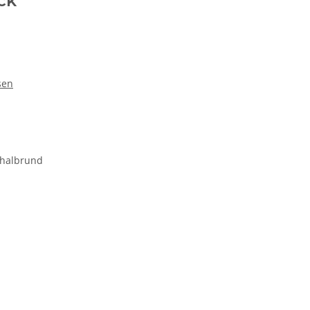
ck
sen
 halbrund