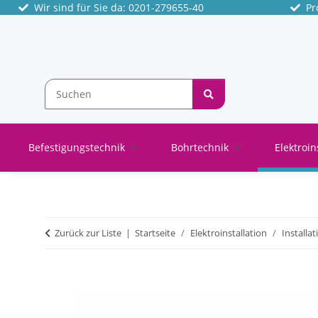
Wir sind für Sie da: 0201-279655-40
Pro
Befestigungstechnik
Bohrtechnik
Elektroin
Zurück zur Liste
Startseite
Elektroinstallation
Installa