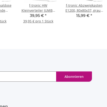
naldose
f-tronic HW
f-tronic Abzweigkasten
nde
Kleinverteiler JUMBO
E1200, 80x80x37, grau -
 Stück
HWV12+2ST, mit
10 Stück
39,95 €
*
15,99 €
*
Schraubklemme, 1-
Stück
39,95 € pro 1 Stück
reihig
Abonnieren
onen