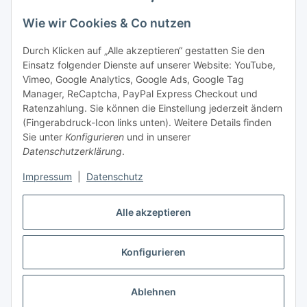
Bitte senden Sie mir entsprechend Ihrer
Datenschutzerklärung
regelmäßig und jederzeit widerruflich
Wie wir Cookies & Co nutzen
Informationen zu Ihrem Produktsortiment per E-Mail zu.
Durch Klicken auf „Alle akzeptieren“ gestatten Sie den
Einsatz folgender Dienste auf unserer Website: YouTube,
Abonnieren
Vimeo, Google Analytics, Google Ads, Google Tag
Manager, ReCaptcha, PayPal Express Checkout und
Informationen
Ratenzahlung. Sie können die Einstellung jederzeit ändern
(Fingerabdruck-Icon links unten). Weitere Details finden
Sie unter
Konfigurieren
und in unserer
Datenschutzerklärung
.
Gesetzliche Informationen
Impressum
|
Datenschutz
Vertrag widerrufen
Alle akzeptieren
Konfigurieren
* Alle Preise inkl. gesetzlicher USt., zzgl.
Versand
Ablehnen