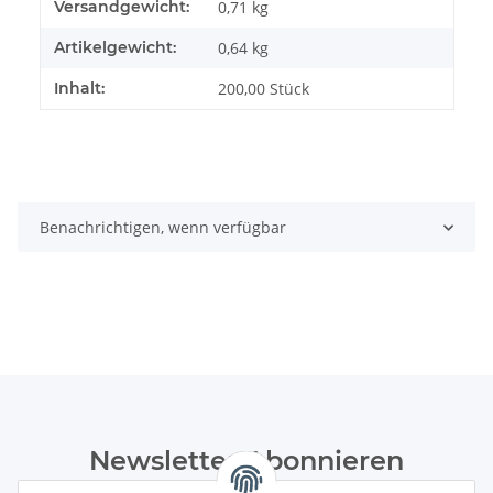
Produkteigenschaft
Wert
Versandgewicht:
0,71 kg
Artikelgewicht:
0,64
kg
Inhalt:
200,00 Stück
Benachrichtigen, wenn verfügbar
Newsletter Abonnieren