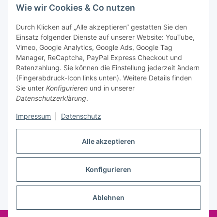
Wie wir Cookies & Co nutzen
Datenschutzerklärung
regelmäßig und jederzeit widerruflich
Informationen zu Ihrem Produktsortiment per E-Mail zu.
Durch Klicken auf „Alle akzeptieren“ gestatten Sie den
Einsatz folgender Dienste auf unserer Website: YouTube,
Abonnieren
Vimeo, Google Analytics, Google Ads, Google Tag
Manager, ReCaptcha, PayPal Express Checkout und
Ratenzahlung. Sie können die Einstellung jederzeit ändern
Informationen
(Fingerabdruck-Icon links unten). Weitere Details finden
Sie unter
Konfigurieren
und in unserer
Datenschutzerklärung
.
Gesetzliche Informationen
Impressum
|
Datenschutz
Vertrag widerrufen
Alle akzeptieren
Konfigurieren
Ablehnen
* Alle Preise inkl. gesetzlicher USt., zzgl.
Versand