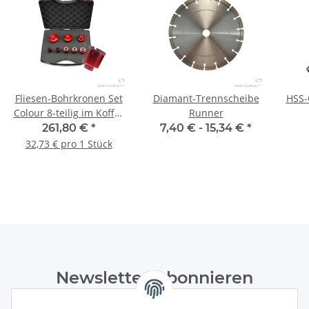
Fliesen-Bohrkronen Set
Diamant-Trennscheibe
HSS-
Colour 8-teilig im Koffer
Runner
-Red Drill-Set 4
261,80 €
*
7,40 € -
15,34 €
*
32,73 € pro 1 Stück
Newsletter Abonnieren
Bitte senden Sie mir entsprechend Ihrer