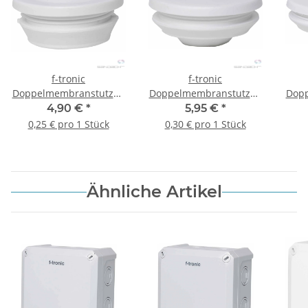
f-tronic
f-tronic
Doppelmembranstutzen
Doppelmembranstutzen
Dop
DMS20ws, weiß, 20 Stück
DMS25ws, weiß, 20 Stück
DMS3
4,90 €
*
5,95 €
*
0,25 € pro 1 Stück
0,30 € pro 1 Stück
Ähnliche Artikel