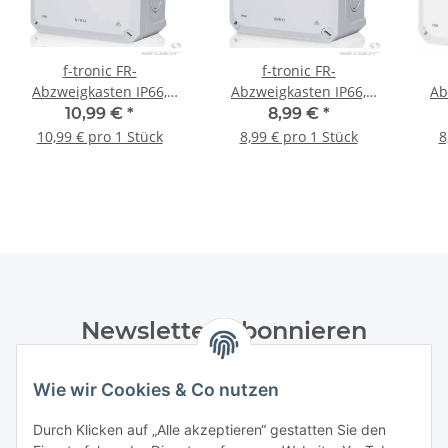
f-tronic FR-
f-tronic FR-
Abzweigkasten IP66,
Abzweigkasten IP66,
Ab
grau, NEPTUN Compact,
grau, NEPTUN Compact,
weiß
10,99 €
*
8,99 €
*
140 x140x81mm - 1
110x110x67 - 1 Stück
11
10,99 € pro 1 Stück
8,99 € pro 1 Stück
8
Stück
Newsletter Abonnieren
Bitte senden Sie mir entsprechend Ihrer
Wie wir Cookies & Co nutzen
Datenschutzerklärung
regelmäßig und jederzeit widerruflich
Informationen zu Ihrem Produktsortiment per E-Mail zu.
Durch Klicken auf „Alle akzeptieren“ gestatten Sie den