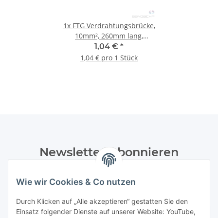
1x
FTG Verdrahtungsbrücke,
10mm², 260mm lang,
grün/gelb, 2x Aderendhülse
1,04 €
*
1,04 € pro 1 Stück
Newsletter Abonnieren
Bitte senden Sie mir entsprechend Ihrer
Wie wir Cookies & Co nutzen
Datenschutzerklärung
regelmäßig und jederzeit widerruflich
Informationen zu Ihrem Produktsortiment per E-Mail zu.
Durch Klicken auf „Alle akzeptieren“ gestatten Sie den
Einsatz folgender Dienste auf unserer Website: YouTube,
Abonnieren