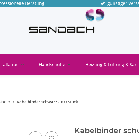
fessionelle Beratung
günstiger Vers
stallation
Handschuhe
Heizung & Lüftung & Sani
binder
Kabelbinder schwarz - 100 Stück
Kabelbinder schw