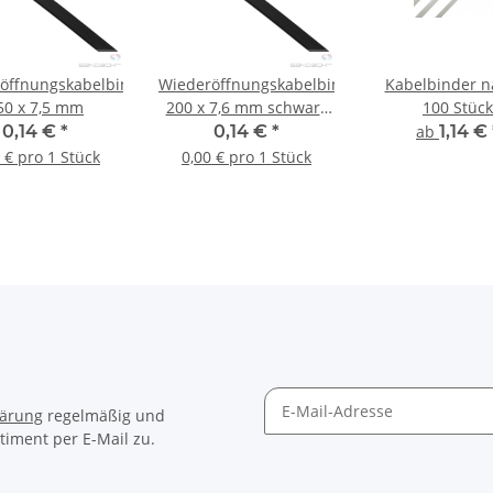
öffnungskabelbinder
Wiederöffnungskabelbinder
Kabelbinder na
50 x 7,5 mm
200 x 7,6 mm schwarz
100 Stück
lösbar
0,14 €
*
0,14 €
*
ab
1,14 €
 € pro 1 Stück
0,00 € pro 1 Stück
lärung
regelmäßig und
timent per E-Mail zu.