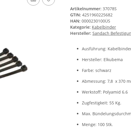
Artikelnummer:
37078S
GTIN:
4251960225682
HAN:
0000230100ÜS
Kategorie:
Kabelbinder
Hersteller:
Sandach Befestigu
Ausführung: Kabelbinde
Hersteller: Elkubema
Farbe: schwarz
Abmessung: 7,8 x 370 
Werkstoff: Polyamid 6.6
Zugfestigkeit: 55 Kg.
Max. Bündelungsdurchm
Menge: 100 Stk.