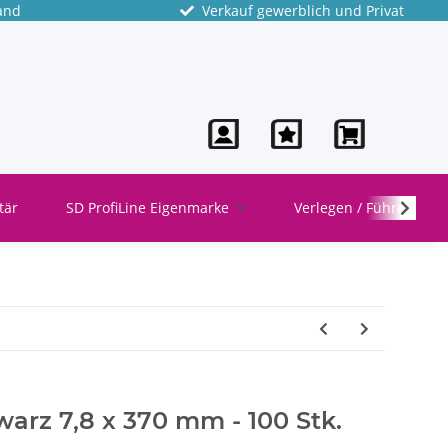
and
Verkauf gewerblich und Privat
tär
SD ProfiLine Eigenmarke
Verlegen / Führen
arz 7,8 x 370 mm - 100 Stk.