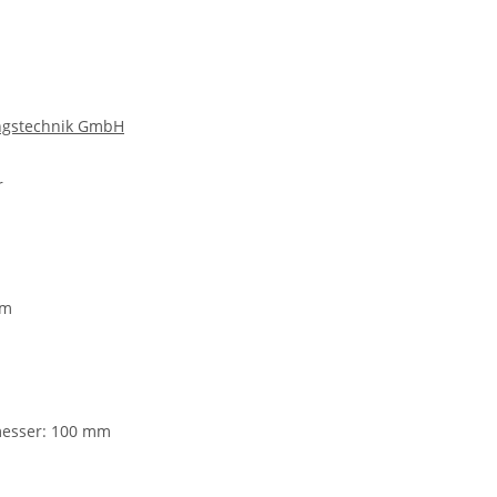
ngstechnik GmbH
r
mm
esser: 100 mm