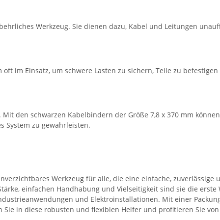
behrliches Werkzeug. Sie dienen dazu, Kabel und Leitungen unauff
m oft im Einsatz, um schwere Lasten zu sichern, Teile zu befestig
bar. Mit den schwarzen Kabelbindern der Größe 7,8 x 370 mm könne
es System zu gewährleisten.
nverzichtbares Werkzeug für alle, die eine einfache, zuverlässig
ärke, einfachen Handhabung und Vielseitigkeit sind sie die erste
Industrieanwendungen und Elektroinstallationen. Mit einer Packun
en Sie in diese robusten und flexiblen Helfer und profitieren Sie 