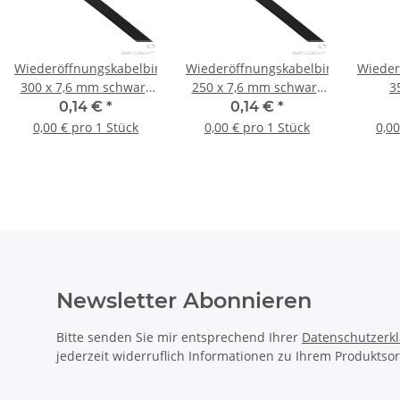
Wiederöffnungskabelbinder
Wiederöffnungskabelbinder
Wieder
300 x 7,6 mm schwarz
250 x 7,6 mm schwarz
3
lösbar
lösbar
0,14 €
*
0,14 €
*
0,00 € pro 1 Stück
0,00 € pro 1 Stück
0,00
Newsletter Abonnieren
Bitte senden Sie mir entsprechend Ihrer
Datenschutzerk
jederzeit widerruflich Informationen zu Ihrem Produktsor