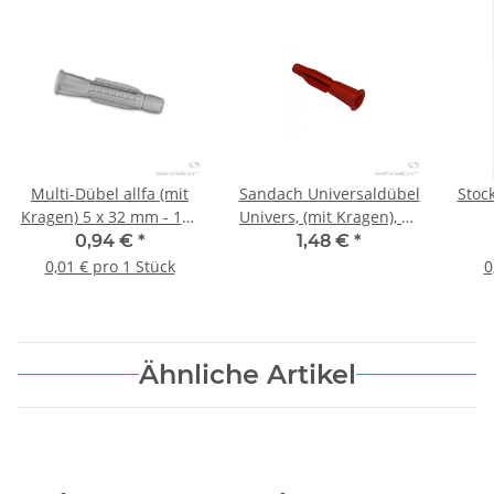
Multi-Dübel allfa (mit
Sandach Universaldübel
Stoc
Kragen) 5 x 32 mm - 100
Univers, (mit Kragen), 10
Stk.
x 57 mm - 100 Stk.
0,94 €
*
1,48 €
*
0,01 € pro 1 Stück
0
Ähnliche Artikel