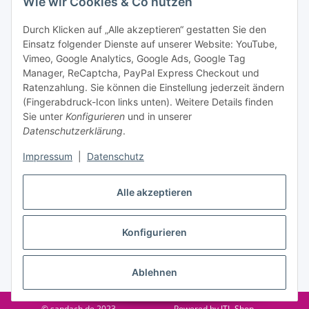
Wie wir Cookies & Co nutzen
Datenschutzerklärung
regelmäßig und jederzeit widerruflich
Informationen zu Ihrem Produktsortiment per E-Mail zu.
Durch Klicken auf „Alle akzeptieren“ gestatten Sie den
Einsatz folgender Dienste auf unserer Website: YouTube,
Abonnieren
Vimeo, Google Analytics, Google Ads, Google Tag
Manager, ReCaptcha, PayPal Express Checkout und
Ratenzahlung. Sie können die Einstellung jederzeit ändern
Informationen
(Fingerabdruck-Icon links unten). Weitere Details finden
Sie unter
Konfigurieren
und in unserer
Datenschutzerklärung
.
Gesetzliche Informationen
Impressum
|
Datenschutz
Alle akzeptieren
Vertrag widerrufen
Konfigurieren
Ablehnen
* Alle Preise inkl. gesetzlicher USt., zzgl.
Versand
© sandach.de 2023
Powered by
JTL-Shop