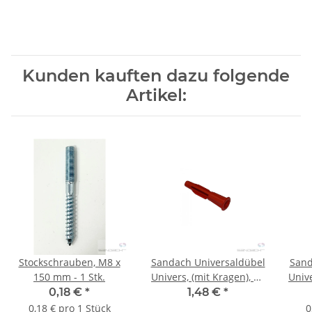
Kunden kauften dazu folgende
Artikel:
Stockschrauben, M8 x
Sandach Universaldübel
Sand
150 mm - 1 Stk.
Univers, (mit Kragen), 10
Unive
x 57 mm - 100 Stk.
x
0,18 €
*
1,48 €
*
0,18 € pro 1 Stück
0