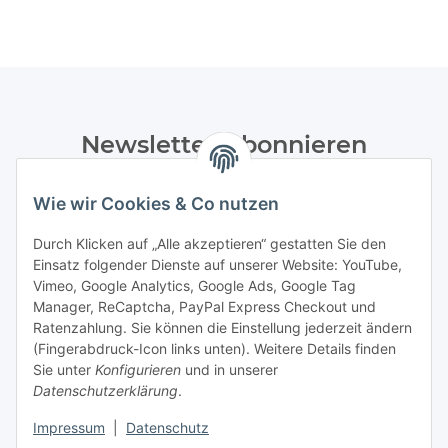
Newsletter Abonnieren
Bitte senden Sie mir entsprechend Ihrer
Wie wir Cookies & Co nutzen
Datenschutzerklärung
regelmäßig und jederzeit widerruflich
Informationen zu Ihrem Produktsortiment per E-Mail zu.
Durch Klicken auf „Alle akzeptieren“ gestatten Sie den
Einsatz folgender Dienste auf unserer Website: YouTube,
Abonnieren
Vimeo, Google Analytics, Google Ads, Google Tag
Manager, ReCaptcha, PayPal Express Checkout und
Ratenzahlung. Sie können die Einstellung jederzeit ändern
Informationen
(Fingerabdruck-Icon links unten). Weitere Details finden
Sie unter
Konfigurieren
und in unserer
Datenschutzerklärung
.
Gesetzliche Informationen
Impressum
|
Datenschutz