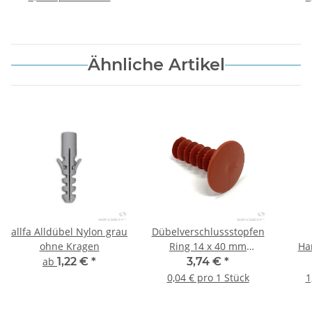
Ähnliche Artikel
allfa Alldübel Nylon grau
Dübelverschlussstopfen
ohne Kragen
Ring 14 x 40 mm
Ha
(rot/braun) - 100 Stk.
(Mar
ab
1,22 €
*
3,74 €
*
0,04 € pro 1 Stück
1