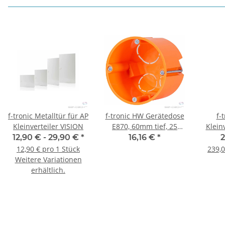
f-tronic Metalltür für AP
f-tronic HW Gerätedose
f-
Kleinverteiler VISION
E870, 60mm tief, 25
Klein
Stück
60-3W Twi
12,90 € -
29,90 €
*
16,16 €
*
Kommu
12,90 € pro 1 Stück
239,0
Weitere Variationen
erhältlich.