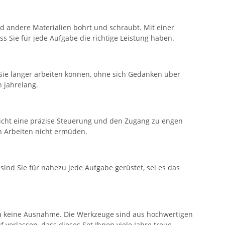
nd andere Materialien bohrt und schraubt. Mit einer
s Sie für jede Aufgabe die richtige Leistung haben.
 Sie länger arbeiten können, ohne sich Gedanken über
 jahrelang.
glicht eine präzise Steuerung und den Zugang zu engen
en Arbeiten nicht ermüden.
sind Sie für nahezu jede Aufgabe gerüstet, sei es das
 da keine Ausnahme. Die Werkzeuge sind aus hochwertigen
verlassen, dass dieses Set Ihnen viele Jahre treue