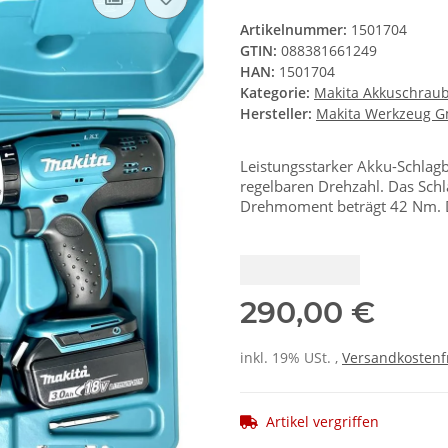
Artikelnummer:
1501704
GTIN:
088381661249
HAN:
1501704
Kategorie:
Makita Akkuschrau
Hersteller:
Makita Werkzeug 
Leistungsstarker Akku-Schlagb
regelbaren Drehzahl. Das Sch
Drehmoment beträgt 42 Nm. Die
290,00 €
inkl. 19% USt. ,
Versandkostenf
Artikel vergriffen