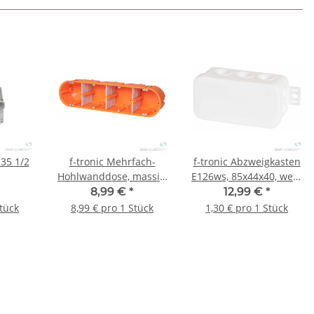
35 1/2
f-tronic Mehrfach-
f-tronic Abzweigkasten
Hohlwanddose, massiv,
E126ws, 85x44x40, weiß
HW40, 4-fach, 1 Stück
- 10 Stück
8,99 €
*
12,99 €
*
Stück
8,99 € pro 1 Stück
1,30 € pro 1 Stück