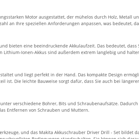
tungsstarken Motor ausgestattet, der mühelos durch Holz, Metall u
zahl an Ihre speziellen Anforderungen anpassen, was bedeutet, das
 und bieten eine beeindruckende Akkulaufzeit. Das bedeutet, dass
n Lithium-Ionen-Akkus sind außerdem extrem langlebig und halten
estaltet und liegt perfekt in der Hand. Das kompakte Design ermö
il ist. Die leichte Bauweise sorgt dafür, dass Sie auch bei länger
arunter verschiedene Bohrer, Bits und Schraubenaufsätze. Dadurch 
das Entfernen von Schrauben und Muttern.
erkzeuge, und das Makita Akkuschrauber Driver Drill - Set bildet
pruchsvollsten Bedingungen standzuhalten. Sie können sich darauf 