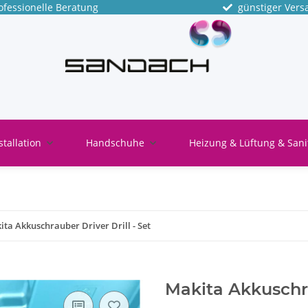
fessionelle Beratung
günstiger Vers
stallation
Handschuhe
Heizung & Lüftung & Sani
ita Akkuschrauber Driver Drill - Set
Makita Akkuschra