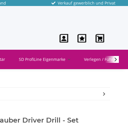
and
Verkauf gewerblich und Privat
tär
SD ProfiLine Eigenmarke
Verlegen / Führen
uber Driver Drill - Set