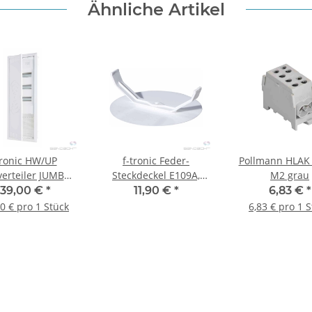
Ähnliche Artikel
tronic HW/UP
f-tronic Feder-
Pollmann HLAK 
verteiler JUMBO
Steckdeckel E109A,
M2 grau
n, 3-reihig,
60mm, 50 Stück
239,00 €
*
11,90 €
*
6,83 €
*
nikationsfeld,
0 € pro 1 Stück
6,83 € pro 1 
WLAN-Tür