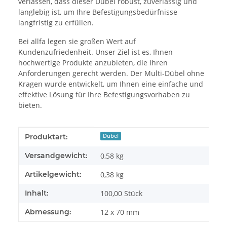
verlassen, dass dieser Dübel robust, zuverlässig und
langlebig ist, um Ihre Befestigungsbedürfnisse
langfristig zu erfüllen.
Bei allfa legen sie großen Wert auf
Kundenzufriedenheit. Unser Ziel ist es, Ihnen
hochwertige Produkte anzubieten, die Ihren
Anforderungen gerecht werden. Der Multi-Dübel ohne
Kragen wurde entwickelt, um Ihnen eine einfache und
effektive Lösung für Ihre Befestigungsvorhaben zu
bieten.
Produkteigenschaft
Wert
Produktart:
Dübel
Versandgewicht:
0,58 kg
Artikelgewicht:
0,38
kg
Inhalt:
100,00 Stück
Abmessung:
12 x 70 mm