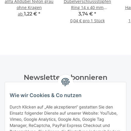
allfa Alldübel Nylon grau
Dübelverschlussstopfen
ohne Kragen
Ring 14 x 40 mm
Ha
(rot/braun) - 100 Stk.
(Mar
ab
1,22 €
*
3,74 €
*
0,04 € pro 1 Stück
1
Newsletter Abonnieren
Bitte senden Sie mir entsprechend Ihrer
Wie wir Cookies & Co nutzen
Datenschutzerklärung
regelmäßig und jederzeit widerruflich
Informationen zu Ihrem Produktsortiment per E-Mail zu.
Durch Klicken auf „Alle akzeptieren“ gestatten Sie den
Einsatz folgender Dienste auf unserer Website: YouTube,
Abonnieren
Vimeo, Google Analytics, Google Ads, Google Tag
Manager, ReCaptcha, PayPal Express Checkout und