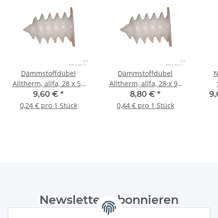
Dämmstoffdübel
Dämmstoffdübel
N
Alltherm, allfa, 28 x 50
Alltherm, allfa, 28 x 95
mm - 40 Stk.
mm - 20 Stk.
9,60 €
*
8,80 €
*
9,
0,24 € pro 1 Stück
0,44 € pro 1 Stück
Newsletter Abonnieren