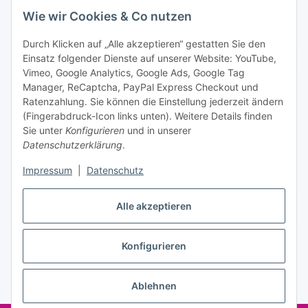
Bitte senden Sie mir entsprechend Ihrer
Wie wir Cookies & Co nutzen
Datenschutzerklärung
regelmäßig und jederzeit widerruflich
Informationen zu Ihrem Produktsortiment per E-Mail zu.
Durch Klicken auf „Alle akzeptieren“ gestatten Sie den
Einsatz folgender Dienste auf unserer Website: YouTube,
Abonnieren
Vimeo, Google Analytics, Google Ads, Google Tag
Manager, ReCaptcha, PayPal Express Checkout und
Ratenzahlung. Sie können die Einstellung jederzeit ändern
Informationen
(Fingerabdruck-Icon links unten). Weitere Details finden
Sie unter
Konfigurieren
und in unserer
Datenschutzerklärung
.
Gesetzliche Informationen
Impressum
|
Datenschutz
Alle akzeptieren
Vertrag widerrufen
Konfigurieren
Ablehnen
* Alle Preise inkl. gesetzlicher USt., zzgl.
Versand