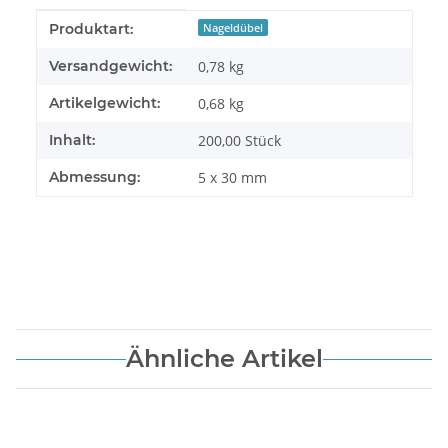
Produkteigenschaft
Wert
Produktart:
Nageldübel
Versandgewicht:
0,78 kg
Artikelgewicht:
0,68
kg
Inhalt:
200,00 Stück
Abmessung:
5 x 30 mm
Ähnliche Artikel