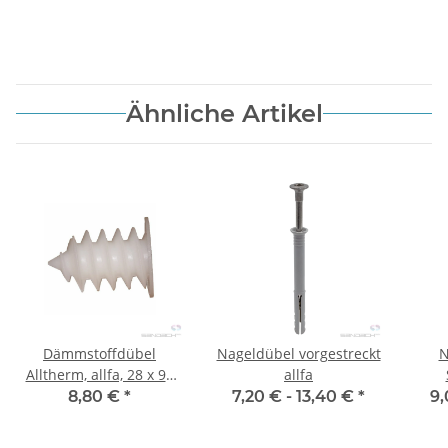
Ähnliche Artikel
Dämmstoffdübel
Nageldübel vorgestreckt
N
Alltherm, allfa, 28 x 95
allfa
mm - 20 Stk.
8,80 €
*
7,20 € -
13,40 €
*
9,