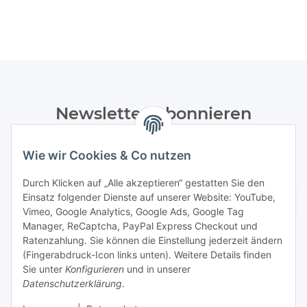
Newsletter Abonnieren
Bitte senden Sie mir entsprechend Ihrer
Wie wir Cookies & Co nutzen
Datenschutzerklärung
regelmäßig und jederzeit widerruflich
Informationen zu Ihrem Produktsortiment per E-Mail zu.
Durch Klicken auf „Alle akzeptieren“ gestatten Sie den
Einsatz folgender Dienste auf unserer Website: YouTube,
Abonnieren
Vimeo, Google Analytics, Google Ads, Google Tag
Manager, ReCaptcha, PayPal Express Checkout und
Ratenzahlung. Sie können die Einstellung jederzeit ändern
Informationen
(Fingerabdruck-Icon links unten). Weitere Details finden
Sie unter
Konfigurieren
und in unserer
Datenschutzerklärung
.
Gesetzliche Informationen