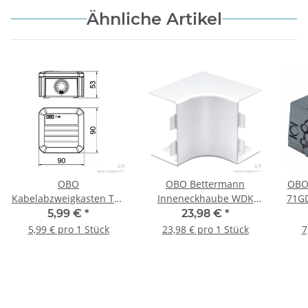
Ähnliche Artikel
OBO
OBO Bettermann
OBO
Kabelabzweigkasten T40
Inneneckhaube WDK
71GD
SW,90x90x53mm,
HI60110RW, 60x110mm
5,99 €
*
23,98 €
*
graphitschwarz, RAL
PVC reinweiß RAL 9010
5,99 € pro 1 Stück
23,98 € pro 1 Stück
7
9011 - 1 Stück