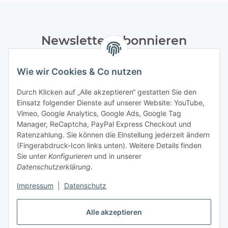
Newsletter Abonnieren
Bitte senden Sie mir entsprechend Ihrer
Wie wir Cookies & Co nutzen
Datenschutzerklärung
regelmäßig und jederzeit widerruflich
Informationen zu Ihrem Produktsortiment per E-Mail zu.
Durch Klicken auf „Alle akzeptieren“ gestatten Sie den
Einsatz folgender Dienste auf unserer Website: YouTube,
Abonnieren
Vimeo, Google Analytics, Google Ads, Google Tag
Manager, ReCaptcha, PayPal Express Checkout und
Ratenzahlung. Sie können die Einstellung jederzeit ändern
Informationen
(Fingerabdruck-Icon links unten). Weitere Details finden
Sie unter
Konfigurieren
und in unserer
Datenschutzerklärung
.
Gesetzliche Informationen
Impressum
|
Datenschutz
Vertrag widerrufen
Alle akzeptieren