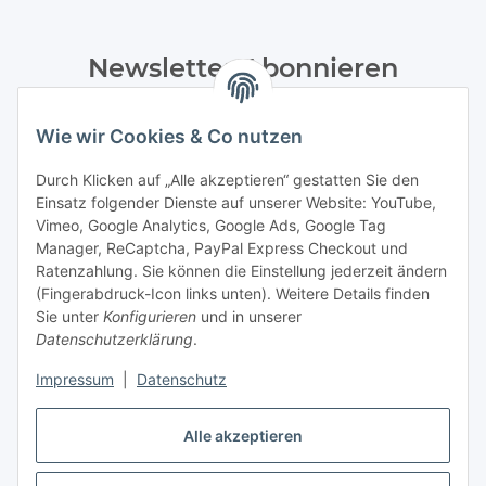
Newsletter Abonnieren
Bitte senden Sie mir entsprechend Ihrer
Datenschutzerklärung
regelmäßig und jederzeit widerruflich
Wie wir Cookies & Co nutzen
Informationen zu Ihrem Produktsortiment per E-Mail zu.
Durch Klicken auf „Alle akzeptieren“ gestatten Sie den
Einsatz folgender Dienste auf unserer Website: YouTube,
Abonnieren
Vimeo, Google Analytics, Google Ads, Google Tag
Manager, ReCaptcha, PayPal Express Checkout und
Informationen
Ratenzahlung. Sie können die Einstellung jederzeit ändern
(Fingerabdruck-Icon links unten). Weitere Details finden
Sie unter
Konfigurieren
und in unserer
Datenschutzerklärung
.
Gesetzliche Informationen
Impressum
|
Datenschutz
Vertrag widerrufen
Alle akzeptieren