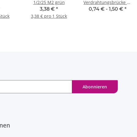
1/2/25 M2 grün
Verdrahtungsbrücke 10
mm² schwarz
*
3,38 €
*
0,74 € -
1,50 €
*
Stück
3,38 € pro 1 Stück
Abonnieren
onen