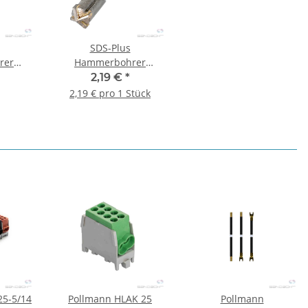
SDS-Plus
rer
Hammerbohrer
60 mm -
(4speed+) 6 x 110 mm -
2,19 €
*
1 Stk.
2,19 € pro 1 Stück
25-5/14
Pollmann HLAK 25
Pollmann