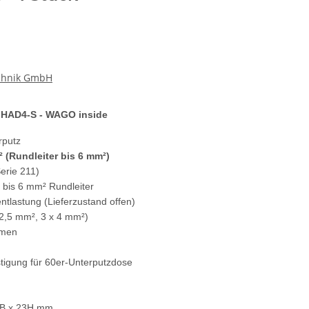
echnik GmbH
 HAD4-S - WAGO inside
rputz
 (Rundleiter bis 6 mm²)
erie 211)
 bis 6 mm² Rundleiter
tlastung (Lieferzustand offen)
2,5 mm², 3 x 4 mm²)
mmen
tigung für 60er-Unterputzdose
7B x 23H mm