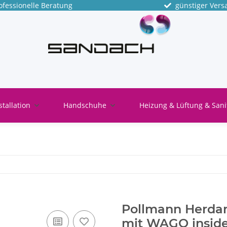
fessionelle Beratung
günstiger Vers
stallation
Handschuhe
Heizung & Lüftung & Sani
Pollmann Herdan
mit WAGO inside 