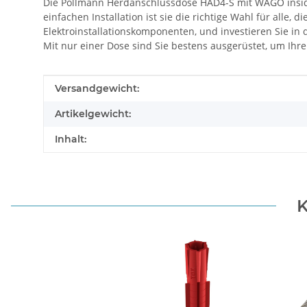
Die Pollmann Herdanschlussdose HAD4-S mit WAGO inside is
einfachen Installation ist sie die richtige Wahl für alle,
Elektroinstallationskomponenten, und investieren Sie in 
Mit nur einer Dose sind Sie bestens ausgerüstet, um Ihre 
Produkteigenschaft
Wert
Versandgewicht:
Artikelgewicht:
Inhalt:
K