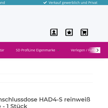
and
Verkauf gewerblich und Privat
tär
SD ProfiLine Eigenmarke
Verlegen / Führen
schlussdose HAD4-S reinweiß
- 1 Stück