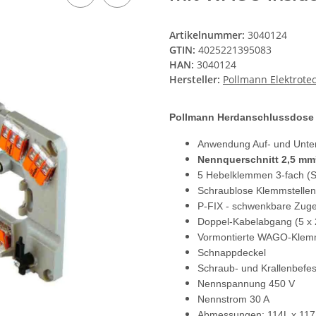
Artikelnummer:
3040124
GTIN:
4025221395083
HAN:
3040124
Hersteller:
Pollmann Elektrot
Pollmann Herdanschlussdose
Anwendung Auf- und Unte
Nennquerschnitt 2,5 mm²
5 Hebelklemmen 3-fach (S
Schraublose Klemmstellen
P-FIX - schwenkbare Zugen
Doppel-Kabelabgang (5 x 
Vormontierte WAGO-Kle
Schnappdeckel
Schraub- und Krallenbefes
Nennspannung 450 V
Nennstrom 30 A
Abmessungen: 114L x 11