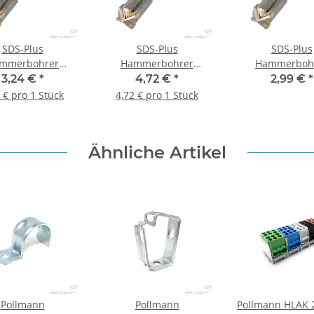
SDS-Plus
SDS-Plus
SDS-Plus
mmerbohrer
Hammerbohrer
Hammerboh
d+) 10 x 210 mm
(4speed+) 12 x 210 mm
(4speed+) 8 x 1
3,24 €
*
4,72 €
*
2,99 €
*
- 1 Stk.
- 1 Stk.
1 Stk.
 € pro 1 Stück
4,72 € pro 1 Stück
Ähnliche Artikel
Pollmann
Pollmann
Pollmann HLAK 