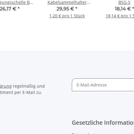
igungsschelle BS-
Kabelsammelhalter
BSG-S
2-1, 100 Stück
Metall KSM 30, 25 Stück
26,17 €
*
29,95 €
*
18,14 €
1,20 € pro 1 Stück
18,14 € pro 1 
lärung
regelmäßig und
timent per E-Mail zu.
Gesetzliche Informati