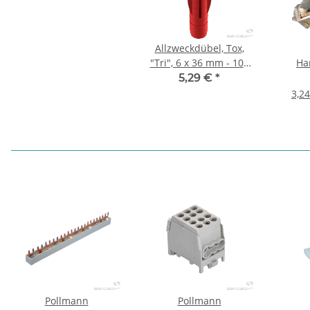
Allzweckdübel, Tox,
"Tri", 6 x 36 mm - 100
Ha
Stk.
(4spee
5,29 €
*
3,24
Pollmann
Pollmann