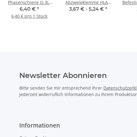
Phasenschiene G-3L-
Abzweigklemme HLAK
Befest
210/10 Ci
25 1/4 M2 (Alle Farben)
M 3
6,40 €
*
3,67 € -
5,24 €
*
6,40 € pro 1 Stück
Newsletter Abonnieren
Bitte senden Sie mir entsprechend Ihrer
Datenschutzerk
jederzeit widerruflich Informationen zu Ihrem Produktsor
Informationen