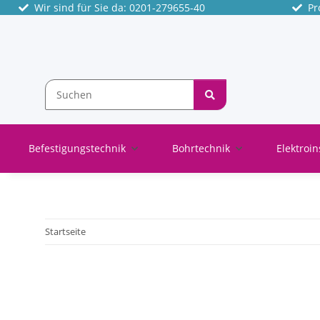
Wir sind für Sie da: 0201-279655-40
Pro
Befestigungstechnik
Bohrtechnik
Elektroin
Startseite