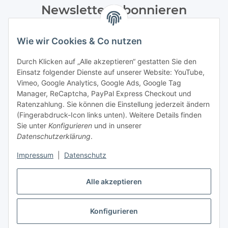
Newsletter Abonnieren
Bitte senden Sie mir entsprechend Ihrer
Wie wir Cookies & Co nutzen
Datenschutzerklärung
regelmäßig und jederzeit widerruflich
Informationen zu Ihrem Produktsortiment per E-Mail zu.
Durch Klicken auf „Alle akzeptieren“ gestatten Sie den
Einsatz folgender Dienste auf unserer Website: YouTube,
Abonnieren
Vimeo, Google Analytics, Google Ads, Google Tag
Manager, ReCaptcha, PayPal Express Checkout und
Ratenzahlung. Sie können die Einstellung jederzeit ändern
Informationen
(Fingerabdruck-Icon links unten). Weitere Details finden
Sie unter
Konfigurieren
und in unserer
Datenschutzerklärung
.
Gesetzliche Informationen
Impressum
|
Datenschutz
Alle akzeptieren
Vertrag widerrufen
Konfigurieren