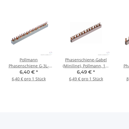
Pollmann
Phasenschiene-Gabel
Phasenschiene G-3L-
(Miniline), Pollmann, 12-
Ph
210/10 Ci
teilig, 10 mm². 1-polig - 1
FI4
6,40 €
*
6,49 €
*
Stk.
6,40 € pro 1 Stück
6,49 € pro 1 Stück
8