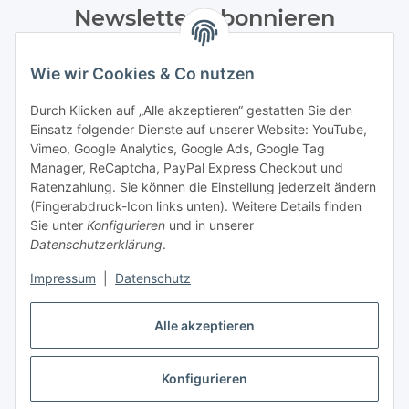
Newsletter Abonnieren
Bitte senden Sie mir entsprechend Ihrer
Wie wir Cookies & Co nutzen
Datenschutzerklärung
regelmäßig und jederzeit widerruflich
Informationen zu Ihrem Produktsortiment per E-Mail zu.
Durch Klicken auf „Alle akzeptieren“ gestatten Sie den
Einsatz folgender Dienste auf unserer Website: YouTube,
Abonnieren
Vimeo, Google Analytics, Google Ads, Google Tag
Manager, ReCaptcha, PayPal Express Checkout und
Ratenzahlung. Sie können die Einstellung jederzeit ändern
Informationen
(Fingerabdruck-Icon links unten). Weitere Details finden
Sie unter
Konfigurieren
und in unserer
Datenschutzerklärung
.
Gesetzliche Informationen
Impressum
|
Datenschutz
Alle akzeptieren
Vertrag widerrufen
Konfigurieren