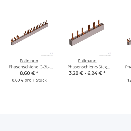
Pollmann
Pollmann
Phasenschiene G-3L-
Phasenschiene-Steg
Ph
FI4/8-210/10 ML (11TE)
(Miniline) 10mm²/3-polig
8,60 €
*
3,28 € -
6,24 €
*
- 1 Stk.
8,60 € pro 1 Stück
12