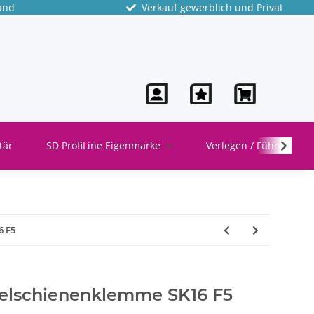
and
Verkauf gewerblich und Privat
tär
SD ProfiLine Eigenmarke
Verlegen / Führen
6 F5
lschienenklemme SK16 F5