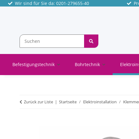
Wir sind für Sie da: 0201-279655-40
Pro
Befestigungstechnik
Bohrtechnik
Elektroin
Zurück zur Liste
Startseite
Elektroinstallation
Klemme