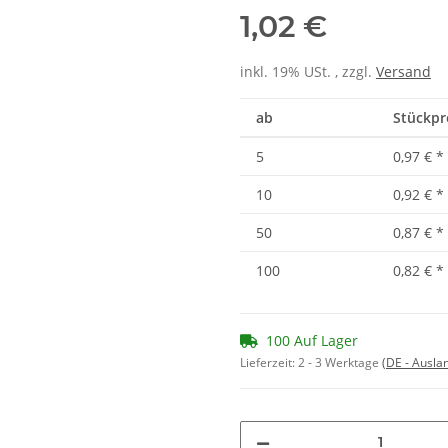
1,02 €
inkl. 19% USt. , zzgl.
Versand
ab
Stückpre
5
0,97 €
*
10
0,92 €
*
50
0,87 €
*
100
0,82 €
*
100 Auf Lager
Lieferzeit:
2 - 3 Werktage
(DE - Ausla