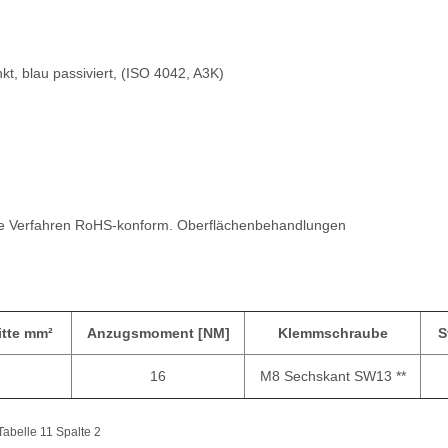
nkt, blau passiviert, (ISO 4042, A3K)
te Verfahren RoHS-konform. Oberflächenbehandlungen
tte mm²
Anzugsmoment [NM]
Klemmschraube
S
16
M8 Sechskant SW13 **
abelle 11 Spalte 2