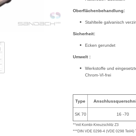
Oberflächenbehandlung:
Stahlteile galvanisch verzi
Sicherheit:
Ecken gerundet
Umwelt :
Werkstoffe und eingesetz
Chrom-VI-frei
Type
Anschlussquerschni
SK 70
16 -70
**mit Kombi-Kreuzschlitz Z3
***DIN VDE 0298-4 (VDE 0298 Teil4) T