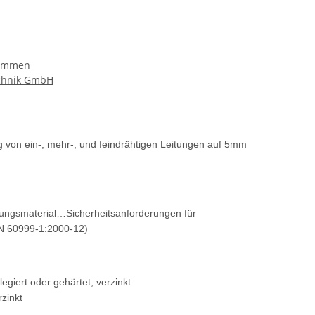
lemmen
echnik GmbH
 von ein-, mehr-, und feindrähtigen Leitungen auf 5mm
dungsmaterial…Sicherheitsanforderungen für
N 60999-1:2000-12)
egiert oder gehärtet, verzinkt
rzinkt