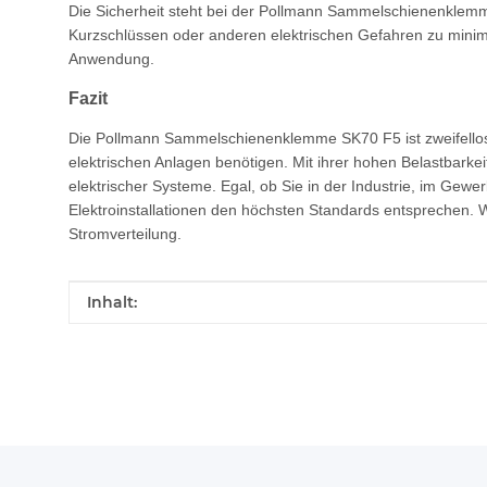
Die Sicherheit steht bei der Pollmann Sammelschienenklemm
Kurzschlüssen oder anderen elektrischen Gefahren zu minimier
Anwendung.
Fazit
Die Pollmann Sammelschienenklemme SK70 F5 ist zweifellos e
elektrischen Anlagen benötigen. Mit ihrer hohen Belastbarkei
elektrischer Systeme. Egal, ob Sie in der Industrie, im Gewe
Elektroinstallationen den höchsten Standards entsprechen. 
Stromverteilung.
Produkteigenschaft
Wert
Inhalt: