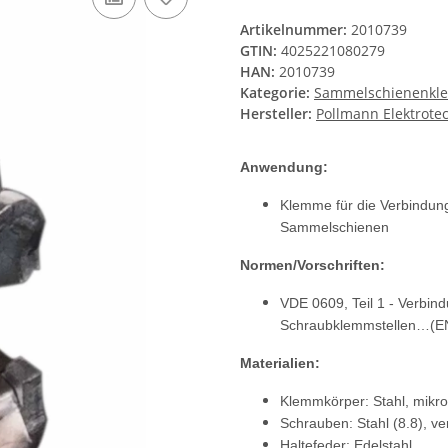
Artikelnummer:
2010739
GTIN:
4025221080279
HAN:
2010739
Kategorie:
Sammelschienenk
Hersteller:
Pollmann Elektrot
Anwendung:
Klemme für die Verbindung
Sammelschienen
Normen/Vorschriften:
VDE 0609, Teil 1 - Verbin
Schraubklemmstellen…(E
Materialien:
Klemmkörper: Stahl, mikrol
Schrauben: Stahl (8.8), ve
Haltefeder: Edelstahl