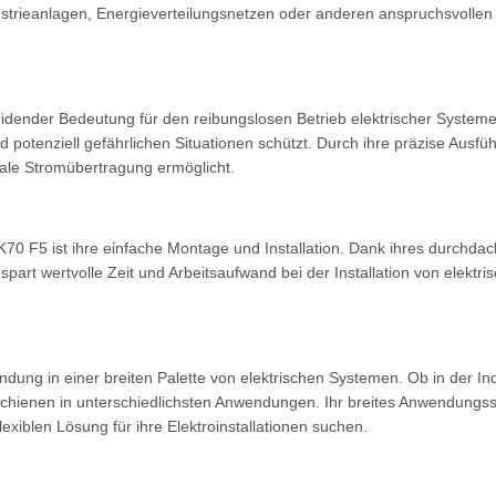
ndustrieanlagen, Energieverteilungsnetzen oder anderen anspruchsv
dender Bedeutung für den reibungslosen Betrieb elektrischer Systeme.
d potenziell gefährlichen Situationen schützt. Durch ihre präzise Aus
imale Stromübertragung ermöglicht.
0 F5 ist ihre einfache Montage und Installation. Dank ihres durchdac
part wertvolle Zeit und Arbeitsaufwand bei der Installation von elektri
wendung in einer breiten Palette von elektrischen Systemen. Ob in der
schienen in unterschiedlichsten Anwendungen. Ihr breites Anwendungss
lexiblen Lösung für ihre Elektroinstallationen suchen.