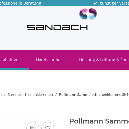
fessionelle Beratung
günstiger Vers
stallation
Handschuhe
Heizung & Lüftung & Sani
n
Sammelschienenklemmen
Pollmann Sammelschienenklemme SK1
Pollmann Samme