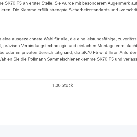
e SK70 F5 an erster Stelle. Sie wurde mit besonderem Augenmerk auf h
en. Die Klemme erfüllt strengste Sicherheitsstandards und -vorschrifte
ine ausgezeichnete Wahl für alle, die eine leistungsfähige, zuverlä
t, präzisen Verbindungstechnologie und einfachen Montage vereinfacht s
rbe oder im privaten Bereich tätig sind, die SK70 F5 wird Ihren Anforde
Wählen Sie die Pollmann Sammelschienenklemme SK70 F5 und verlassen Si
1,00 Stück