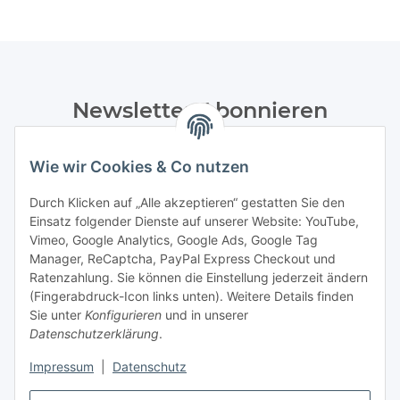
Newsletter Abonnieren
Bitte senden Sie mir entsprechend Ihrer
Datenschutzerklärung
regelmäßig und jederzeit widerruflich
Wie wir Cookies & Co nutzen
Informationen zu Ihrem Produktsortiment per E-Mail zu.
Durch Klicken auf „Alle akzeptieren“ gestatten Sie den
Einsatz folgender Dienste auf unserer Website: YouTube,
Abonnieren
Vimeo, Google Analytics, Google Ads, Google Tag
Manager, ReCaptcha, PayPal Express Checkout und
Informationen
Ratenzahlung. Sie können die Einstellung jederzeit ändern
(Fingerabdruck-Icon links unten). Weitere Details finden
Sie unter
Konfigurieren
und in unserer
Datenschutzerklärung
.
Gesetzliche Informationen
Impressum
|
Datenschutz