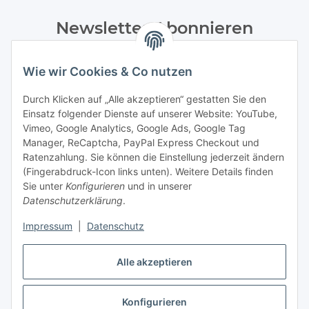
Newsletter Abonnieren
Bitte senden Sie mir entsprechend Ihrer
Datenschutzerklärung
regelmäßig und jederzeit widerruflich
Wie wir Cookies & Co nutzen
Informationen zu Ihrem Produktsortiment per E-Mail zu.
Durch Klicken auf „Alle akzeptieren“ gestatten Sie den
Einsatz folgender Dienste auf unserer Website: YouTube,
Abonnieren
Vimeo, Google Analytics, Google Ads, Google Tag
Manager, ReCaptcha, PayPal Express Checkout und
Informationen
Ratenzahlung. Sie können die Einstellung jederzeit ändern
(Fingerabdruck-Icon links unten). Weitere Details finden
Sie unter
Konfigurieren
und in unserer
Datenschutzerklärung
.
Gesetzliche Informationen
Impressum
|
Datenschutz
Vertrag widerrufen
Alle akzeptieren
Konfigurieren