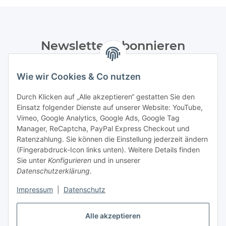
Newsletter Abonnieren
Bitte senden Sie mir entsprechend Ihrer
Wie wir Cookies & Co nutzen
Datenschutzerklärung
regelmäßig und jederzeit widerruflich
Informationen zu Ihrem Produktsortiment per E-Mail zu.
Durch Klicken auf „Alle akzeptieren“ gestatten Sie den
Einsatz folgender Dienste auf unserer Website: YouTube,
Abonnieren
Vimeo, Google Analytics, Google Ads, Google Tag
Manager, ReCaptcha, PayPal Express Checkout und
Ratenzahlung. Sie können die Einstellung jederzeit ändern
Informationen
(Fingerabdruck-Icon links unten). Weitere Details finden
Sie unter
Konfigurieren
und in unserer
Datenschutzerklärung
.
Gesetzliche Informationen
Impressum
|
Datenschutz
Alle akzeptieren
Vertrag widerrufen