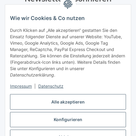
Bitte senden Sie mir entsprechend Ihrer
Datenschutzerklärung
regelmäßig und jederzeit widerruflich
Wie wir Cookies & Co nutzen
Informationen zu Ihrem Produktsortiment per E-Mail zu.
Durch Klicken auf „Alle akzeptieren“ gestatten Sie den
Einsatz folgender Dienste auf unserer Website: YouTube,
Abonnieren
Vimeo, Google Analytics, Google Ads, Google Tag
Manager, ReCaptcha, PayPal Express Checkout und
Informationen
Ratenzahlung. Sie können die Einstellung jederzeit ändern
(Fingerabdruck-Icon links unten). Weitere Details finden
Sie unter
Konfigurieren
und in unserer
Datenschutzerklärung
.
Gesetzliche Informationen
Impressum
|
Datenschutz
Vertrag widerrufen
Alle akzeptieren
Konfigurieren