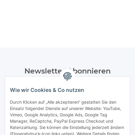
Newsletter Abonnieren
Bitte senden Sie mir entsprechend Ihrer
Datenschutzerklärung
regelmäßig und jederzeit widerruflich
Wie wir Cookies & Co nutzen
Informationen zu Ihrem Produktsortiment per E-Mail zu.
Durch Klicken auf „Alle akzeptieren“ gestatten Sie den
Einsatz folgender Dienste auf unserer Website: YouTube,
Abonnieren
Vimeo, Google Analytics, Google Ads, Google Tag
Manager, ReCaptcha, PayPal Express Checkout und
Informationen
Ratenzahlung. Sie können die Einstellung jederzeit ändern
(Fingerabdruck-Icon links unten). Weitere Details finden