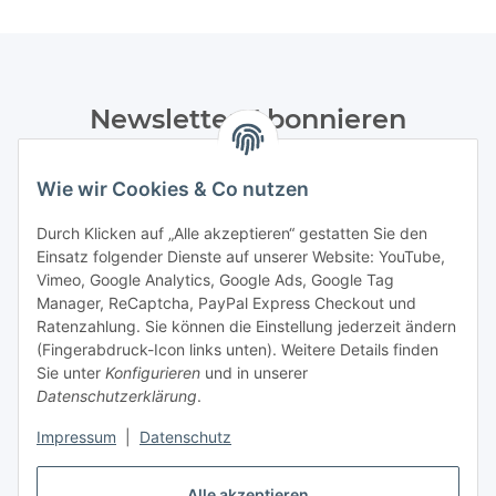
Newsletter Abonnieren
Bitte senden Sie mir entsprechend Ihrer
Datenschutzerklärung
regelmäßig und jederzeit widerruflich
Wie wir Cookies & Co nutzen
Informationen zu Ihrem Produktsortiment per E-Mail zu.
Durch Klicken auf „Alle akzeptieren“ gestatten Sie den
Einsatz folgender Dienste auf unserer Website: YouTube,
Abonnieren
Vimeo, Google Analytics, Google Ads, Google Tag
Manager, ReCaptcha, PayPal Express Checkout und
Informationen
Ratenzahlung. Sie können die Einstellung jederzeit ändern
(Fingerabdruck-Icon links unten). Weitere Details finden
Sie unter
Konfigurieren
und in unserer
Datenschutzerklärung
.
Gesetzliche Informationen
Impressum
|
Datenschutz
Vertrag widerrufen
Alle akzeptieren