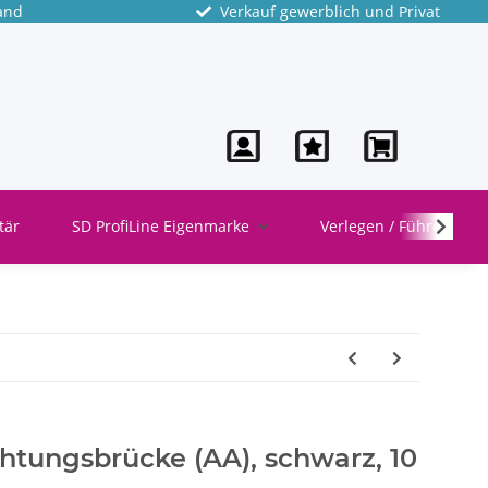
and
Verkauf gewerblich und Privat
tär
SD ProfiLine Eigenmarke
Verlegen / Führen
htungsbrücke (AA), schwarz, 10