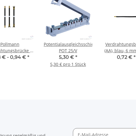
Pollmann
Potentialausgleichsschiene
Verdrahtungsb
ahtungsbrücke 6
POT 25/V
(AA), blau, 6 m
m² schwarz
mm
 € -
0,94 €
*
5,30 €
*
0,72 €
*
5,30 € pro 1 Stück
lärung
regelmäßig und