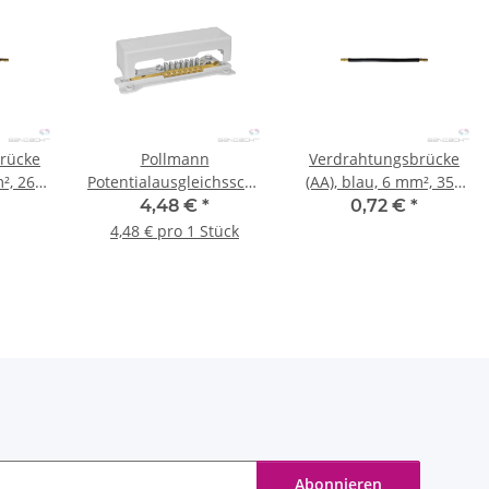
rücke
Pollmann
Verdrahtungsbrücke
m², 265
Potentialausgleichsschiene
(AA), blau, 6 mm², 350
POT 16/25, 2-reihig
mm
4,48 €
*
0,72 €
*
4,48 € pro 1 Stück
Abonnieren