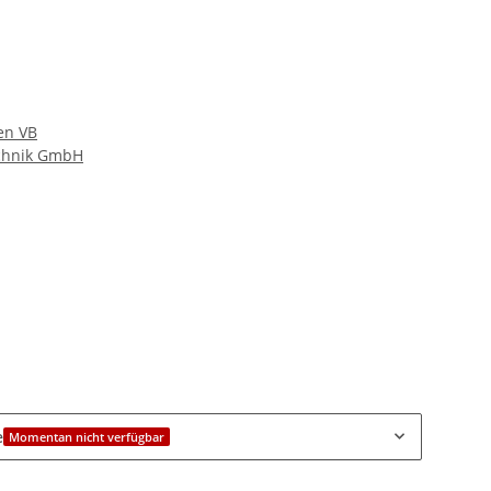
en VB
echnik GmbH
e
Momentan nicht verfügbar