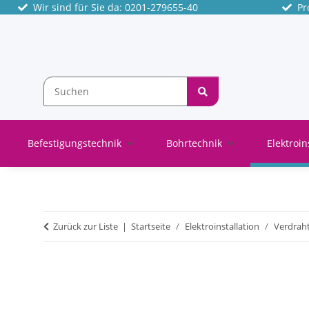
Wir sind für Sie da: 0201-279655-40
Pro
Befestigungstechnik
Bohrtechnik
Elektroin
Zurück zur Liste
Startseite
Elektroinstallation
Verdrah