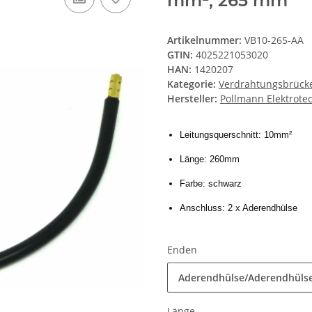
mm², 265 mm
Artikelnummer:
VB10-265-AA
GTIN:
4025221053020
HAN:
1420207
Kategorie:
Verdrahtungsbrück
Hersteller:
Pollmann Elektrot
Leitungsquerschnitt: 10mm²
Länge: 260mm
Farbe: schwarz
Anschluss: 2 x Aderendhülse
Enden
Aderendhülse/Aderendhüls
Länge