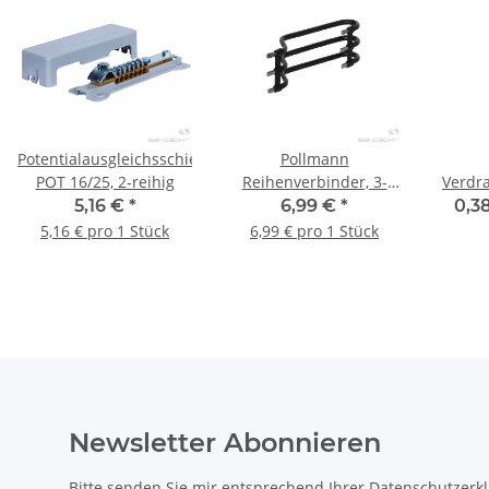
Potentialausgleichsschiene
Pollmann
POT 16/25, 2-reihig
Reihenverbinder, 3-
Verdr
polig, VS/3-125/10 (3xs)
m
5,16 €
*
6,99 €
*
0,38
5,16 € pro 1 Stück
6,99 € pro 1 Stück
Newsletter Abonnieren
Bitte senden Sie mir entsprechend Ihrer
Datenschutzerk