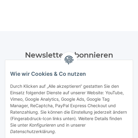
Newsletter Abonnieren
Bitte senden Sie mir entsprechend Ihrer
Wie wir Cookies & Co nutzen
Datenschutzerklärung
regelmäßig und jederzeit widerruflich
Informationen zu Ihrem Produktsortiment per E-Mail zu.
Durch Klicken auf „Alle akzeptieren“ gestatten Sie den
Einsatz folgender Dienste auf unserer Website: YouTube,
Abonnieren
Vimeo, Google Analytics, Google Ads, Google Tag
Manager, ReCaptcha, PayPal Express Checkout und
Ratenzahlung. Sie können die Einstellung jederzeit ändern
Informationen
(Fingerabdruck-Icon links unten). Weitere Details finden
Sie unter
Konfigurieren
und in unserer
Datenschutzerklärung
.
Gesetzliche Informationen