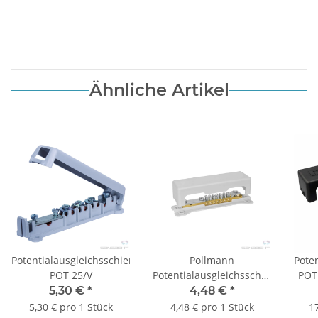
Ähnliche Artikel
Potentialausgleichsschiene
Pollmann
Pote
POT 25/V
Potentialausgleichsschiene
POT 
POT 16/25, 2-reihig
5,30 €
*
4,48 €
*
5,30 € pro 1 Stück
4,48 € pro 1 Stück
17