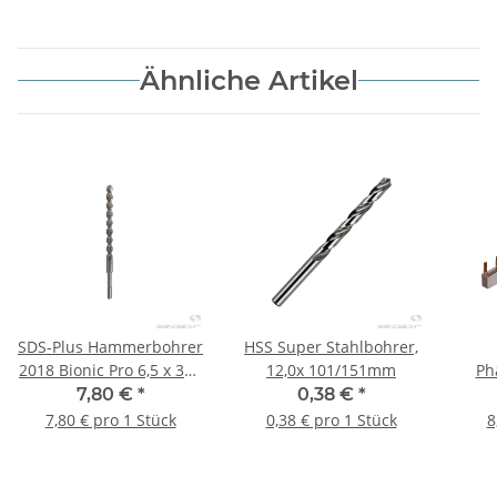
Ähnliche Artikel
SDS-Plus Hammerbohrer
HSS Super Stahlbohrer,
2018 Bionic Pro 6,5 x 300
12,0x 101/151mm
Ph
mm 1 Stück
FI4
7,80 €
*
0,38 €
*
7,80 € pro 1 Stück
0,38 € pro 1 Stück
8