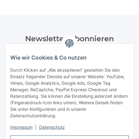
Newsletter Abonnieren
Bitte senden Sie mir entsprechend Ihrer
Wie wir Cookies & Co nutzen
Datenschutzerklärung
regelmäßig und jederzeit widerruflich
Informationen zu Ihrem Produktsortiment per E-Mail zu.
Durch Klicken auf „Alle akzeptieren“ gestatten Sie den
Einsatz folgender Dienste auf unserer Website: YouTube,
Abonnieren
Vimeo, Google Analytics, Google Ads, Google Tag
Manager, ReCaptcha, PayPal Express Checkout und
Ratenzahlung. Sie können die Einstellung jederzeit ändern
Informationen
(Fingerabdruck-Icon links unten). Weitere Details finden
Sie unter
Konfigurieren
und in unserer
Datenschutzerklärung
.
Gesetzliche Informationen
Impressum
|
Datenschutz