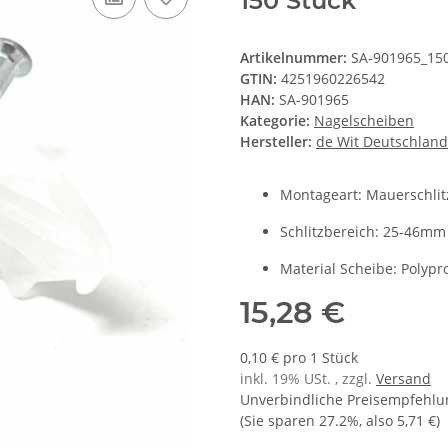
150 Stück
Artikelnummer:
SA-901965_15
GTIN:
4251960226542
HAN:
SA-901965
Kategorie:
Nagelscheiben
Hersteller:
de Wit Deutschlan
Montageart: Mauerschli
Schlitzbereich: 25-46mm
Material Scheibe: Polypr
15,28 €
0,10 € pro 1 Stück
inkl. 19% USt. , zzgl.
Versand
Unverbindliche Preisempfehlun
(Sie sparen
27.2%
, also
5,71 €
)