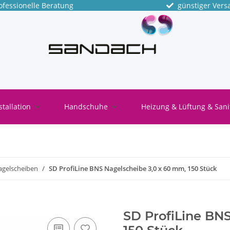
fessionelle Beratung
günstiger Vers
stallation
Handschuhe
Heizung & Lüftung & Sani
agelscheiben
SD ProfiLine BNS Nagelscheibe 3,0 x 60 mm, 150 Stück
SD ProfiLine BN