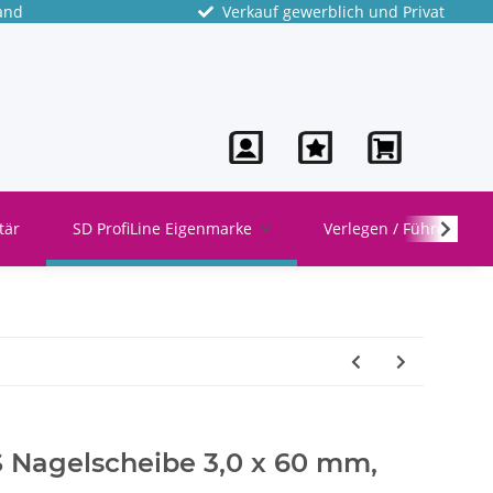
and
Verkauf gewerblich und Privat
tär
SD ProfiLine Eigenmarke
Verlegen / Führen
S Nagelscheibe 3,0 x 60 mm,