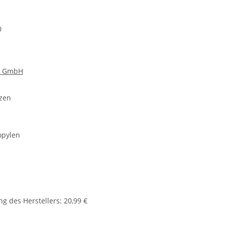
0
d GmbH
tzen
opylen
g des Herstellers
:
20,99 €