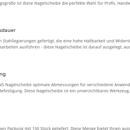
sgröße ist diese Nagelscheibe die perfekte Wahl für Profis, Hand
nsdauer
Stahllegierungen gefertigt, die eine hohe Haltbarkeit und Widerst
sarbeiten ausführen - diese Nagelscheibe ist darauf ausgelegt, 
ung
 BNS Nagelscheibe optimale Abmessungen für verschiedene Anwendu
festigung. Diese Nagelscheibe ist ein unverzichtbares Werkzeug, u
hen Packung mit 150 Stück geliefert. Diese Menge bietet Ihnen ausr