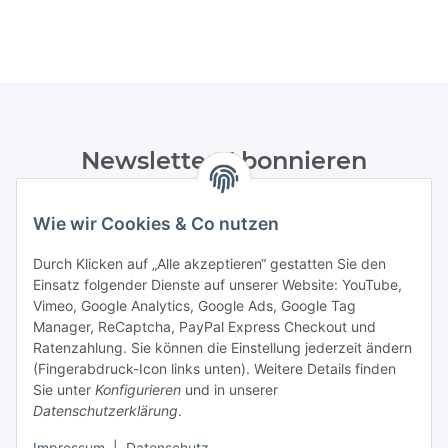
Newsletter Abonnieren
Bitte senden Sie mir entsprechend Ihrer
Datenschutzerklärung
regelmäßig und jederzeit widerruflich
Wie wir Cookies & Co nutzen
Informationen zu Ihrem Produktsortiment per E-Mail zu.
Durch Klicken auf „Alle akzeptieren“ gestatten Sie den
Einsatz folgender Dienste auf unserer Website: YouTube,
Abonnieren
Vimeo, Google Analytics, Google Ads, Google Tag
Manager, ReCaptcha, PayPal Express Checkout und
Informationen
Ratenzahlung. Sie können die Einstellung jederzeit ändern
(Fingerabdruck-Icon links unten). Weitere Details finden
Sie unter
Konfigurieren
und in unserer
Datenschutzerklärung
.
Gesetzliche Informationen
Impressum
|
Datenschutz