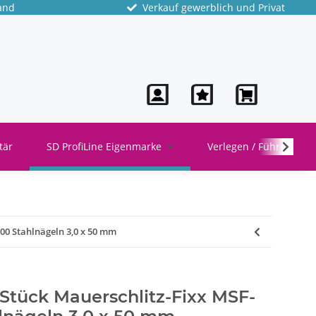
and
Verkauf gewerblich und Privat
tär
SD ProfiLine Eigenmarke
Verlegen / Führen
100 Stahlnägeln 3,0 x 50 mm
 Stück Mauerschlitz-Fixx MSF-