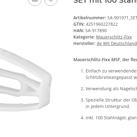
SET mit 100 Sta
Artikelnummer:
SA-901971_SE
GTIN:
4251960227822
HAN:
SA-917890
Kategorie:
Mauerschlitz-Fixx
Hersteller:
de Wit Deutschlan
Mauerschlitz-Fixx MSF, der flex
Einfach zu verwendendes
Schlitzbreiteangepasst 
Verwendung als Nagelsc
Spezielle Struktur der O
in jedem Untergrund.
inkl. 100 Stahlnägel, gla