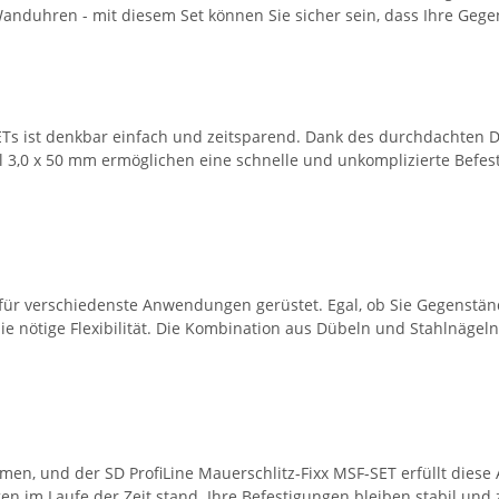
anduhren - mit diesem Set können Sie sicher sein, dass Ihre Gege
SETs ist denkbar einfach und zeitsparend. Dank des durchdachten D
3,0 x 50 mm ermöglichen eine schnelle und unkomplizierte Befesti
e für verschiedenste Anwendungen gerüstet. Egal, ob Sie Gegenst
ie nötige Flexibilität. Die Kombination aus Dübeln und Stahlnägeln
temen, und der SD ProfiLine Mauerschlitz-Fixx MSF-SET erfüllt dies
n im Laufe der Zeit stand. Ihre Befestigungen bleiben stabil und 