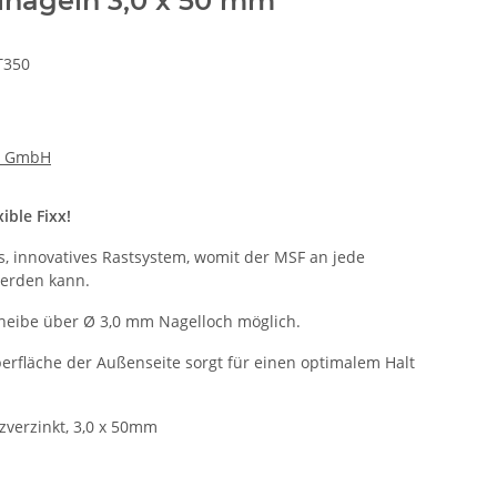
hlnägeln 3,0 x 50 mm
T350
d GmbH
ible Fixx!
, innovatives Rastsystem, womit der MSF an jede
werden kann.
heibe über Ø 3,0 mm Nagelloch möglich.
berfläche der Außenseite sorgt für einen optimalem Halt
nzverzinkt, 3,0 x 50mm