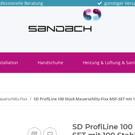
fessionelle Beratung
günstiger Vers
stallation
Handschuhe
Heizung & Lüftung & Sani
uerschlitz-Fixx
SD ProfiLine 100 Stück Mauerschlitz-Fixx MSF-SET mit 
SD ProfiLine 100