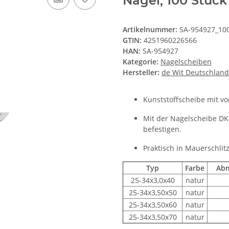
Nagel, 100 Stück
Artikelnummer:
SA-954927_10
GTIN:
4251960226566
HAN:
SA-954927
Kategorie:
Nagelscheiben
Hersteller:
de Wit Deutschlan
Kunststoffscheibe mit v
Mit der Nagelscheibe DK
befestigen.
Praktisch in Mauerschlit
Typ
Farbe
Ab
25-34x3,0x40
natur
25-34x3,50x50
natur
25-34x3,50x60
natur
25-34x3,50x70
natur