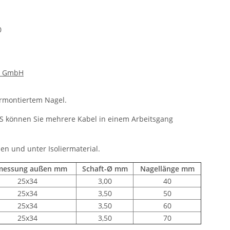
0
d GmbH
ormontiertem Nagel.
S können Sie mehrere Kabel in einem Arbeitsgang
zen und unter Isoliermaterial.
messung außen mm
Schaft-Ø mm
Nagellänge mm
25x34
3,00
40
25x34
3,50
50
25x34
3,50
60
25x34
3,50
70