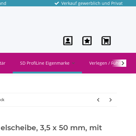
and
Verkauf gewerblich und Privat
tär
SD ProfiLine Eigenmarke
Verlegen / Führen
ück
elscheibe, 3,5 x 50 mm, mit