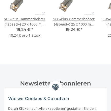
SDS-Plus Hammerbohrer
SDS-Plus Hammerbohrer
SDS-
(4speed+) 20 x 1000 mm
(4speed+) 25 x 1000 mm
(4
1 Stck.
1 Stck.
19,24 €
*
19,24 €
*
19,24 € pro 1 Stück
20
Newsletter Abonnieren
Bitte senden Sie mir entsprechend Ihrer
Wie wir Cookies & Co nutzen
Datenschutzerklärung
regelmäßig und jederzeit widerruflich
Informationen zu Ihrem Produktsortiment per E-Mail zu.
Durch Klicken auf „Alle akzeptieren“ gestatten Sie den