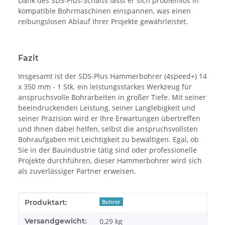
Dank des SDS-Plus-Schafts lässt er sich problemlos in
kompatible Bohrmaschinen einspannen, was einen
reibungslosen Ablauf Ihrer Projekte gewährleistet.
Fazit
Insgesamt ist der SDS-Plus Hammerbohrer (4speed+) 14
x 350 mm - 1 Stk. ein leistungsstarkes Werkzeug für
anspruchsvolle Bohrarbeiten in großer Tiefe. Mit seiner
beeindruckenden Leistung, seiner Langlebigkeit und
seiner Präzision wird er Ihre Erwartungen übertreffen
und Ihnen dabei helfen, selbst die anspruchsvollsten
Bohraufgaben mit Leichtigkeit zu bewältigen. Egal, ob
Sie in der Bauindustrie tätig sind oder professionelle
Projekte durchführen, dieser Hammerbohrer wird sich
als zuverlässiger Partner erweisen.
Produkteigenschaft
Wert
Produktart:
Bohrer
Versandgewicht:
0,29 kg