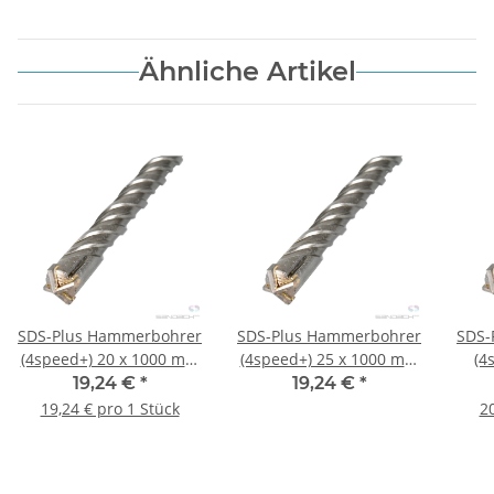
Ähnliche Artikel
SDS-Plus Hammerbohrer
SDS-Plus Hammerbohrer
SDS-
(4speed+) 20 x 1000 mm
(4speed+) 25 x 1000 mm
(4
1 Stck.
1 Stck.
19,24 €
*
19,24 €
*
19,24 € pro 1 Stück
20