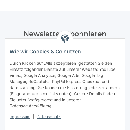
Newsletter Abonnieren
Bitte senden Sie mir entsprechend Ihrer
Wie wir Cookies & Co nutzen
Datenschutzerklärung
regelmäßig und jederzeit widerruflich
Informationen zu Ihrem Produktsortiment per E-Mail zu.
Durch Klicken auf „Alle akzeptieren“ gestatten Sie den
Einsatz folgender Dienste auf unserer Website: YouTube,
Abonnieren
Vimeo, Google Analytics, Google Ads, Google Tag
Manager, ReCaptcha, PayPal Express Checkout und
Ratenzahlung. Sie können die Einstellung jederzeit ändern
Informationen
(Fingerabdruck-Icon links unten). Weitere Details finden
Sie unter
Konfigurieren
und in unserer
Datenschutzerklärung
.
Gesetzliche Informationen
Impressum
|
Datenschutz