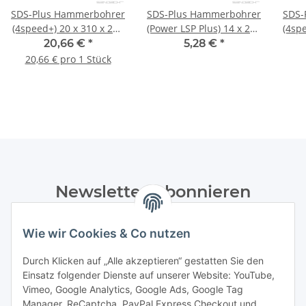
SDS-Plus Hammerbohrer
SDS-Plus Hammerbohrer
SDS-
(4speed+) 20 x 310 x 250
(Power LSP Plus) 14 x 215
(4sp
mm 1 Stck.
mm - 1 Stk.
20,66 €
*
5,28 €
*
20,66 € pro 1 Stück
Newsletter Abonnieren
Bitte senden Sie mir entsprechend Ihrer
Wie wir Cookies & Co nutzen
Datenschutzerklärung
regelmäßig und jederzeit widerruflich
Informationen zu Ihrem Produktsortiment per E-Mail zu.
Durch Klicken auf „Alle akzeptieren“ gestatten Sie den
Einsatz folgender Dienste auf unserer Website: YouTube,
Abonnieren
Vimeo, Google Analytics, Google Ads, Google Tag
Manager, ReCaptcha, PayPal Express Checkout und