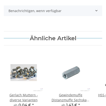
Benachrichtigen, wenn verfügbar
Ähnliche Artikel
Gerlach Muttern -
Gewindemuffe
HSS-
diverse Varianten
Distanzmuffe Sechskant
- 10 Stück
ab
0,04 €
*
ab
1,43 €
*