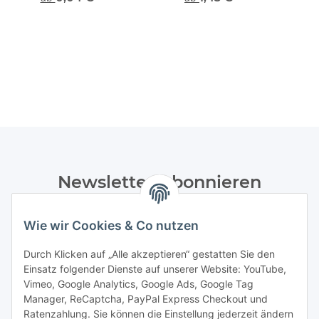
Newsletter Abonnieren
Bitte senden Sie mir entsprechend Ihrer
Wie wir Cookies & Co nutzen
Datenschutzerklärung
regelmäßig und jederzeit widerruflich
Informationen zu Ihrem Produktsortiment per E-Mail zu.
Durch Klicken auf „Alle akzeptieren“ gestatten Sie den
Einsatz folgender Dienste auf unserer Website: YouTube,
Abonnieren
Vimeo, Google Analytics, Google Ads, Google Tag
Manager, ReCaptcha, PayPal Express Checkout und
Ratenzahlung. Sie können die Einstellung jederzeit ändern
Informationen